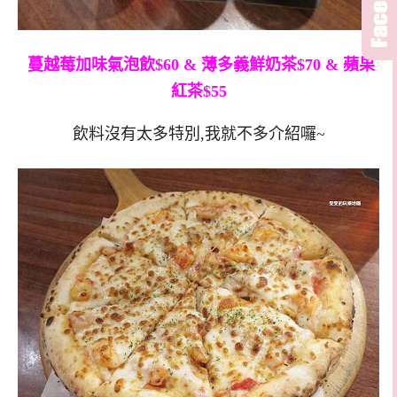
蔓越莓加味氣泡飲$60 & 薄多義鮮奶茶$70 & 蘋果
紅茶$55
飲料沒有太多特別,我就不多介紹囉~