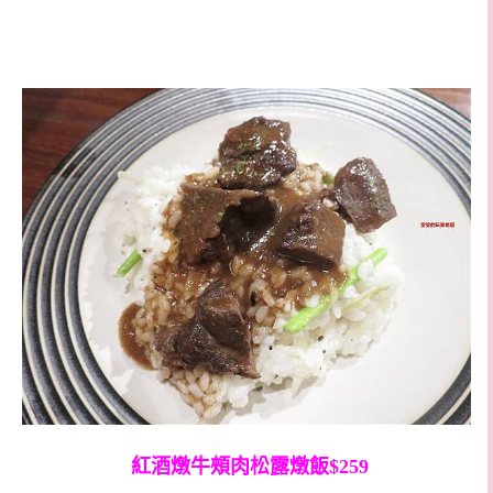
紅酒燉牛頰肉松露燉飯$259