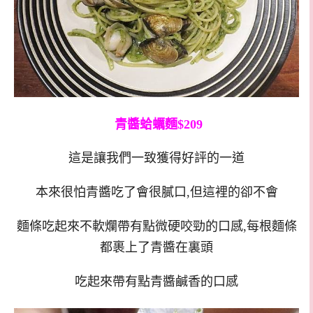
青醬蛤蠣麵$209
這是讓我們一致獲得好評的一道
本來很怕青醬吃了會很膩口,但這裡的卻不會
麵條吃起來不軟爛帶有點微硬咬勁的口感,每根麵條
都裹上了青醬在裏頭
吃起來帶有點青醬鹹香的口感