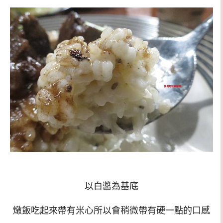
以白醬為基底
燉飯吃起來帶有米心所以會稍微帶有硬一點的口感