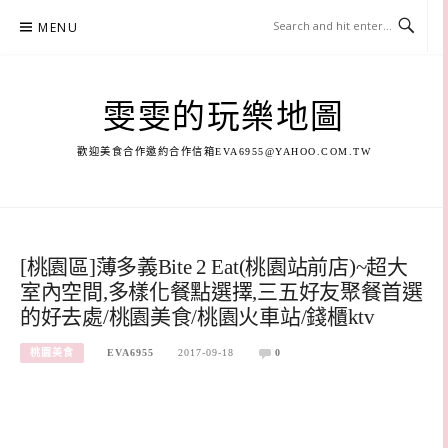
Skip
MENU
to
content
雯雯的玩樂地圖
歡迎美食合作邀約合作信箱
EVA6955@YAHOO.COM.TW
[桃園區]薄多義Bite 2 Eat(桃園站前店)~超大
室內空間,多樣化餐點選擇,三五好友聚餐首選
的好去處/桃園美食/桃園火車站/錢櫃ktv
桃園美食
EVA6955
2017-09-18
0