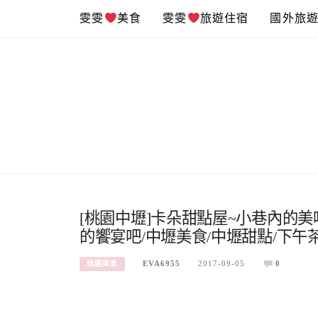
Skip
雯雯
美食
雯雯
旅遊住宿
國外旅
to
content
[桃園中壢]卡朵甜點屋~小巷內的
的饗宴吧/中壢美食/中壢甜點/下午
EVA6955
2017-09-05
0
桃園美食