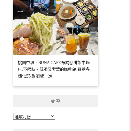
桃園中壢。BUNA CAFE布納咖啡館中壢
店,不限時、低調又奢華的咖啡館,餐點多
樣化選擇(瀏覽：20)
彙整
彙
整