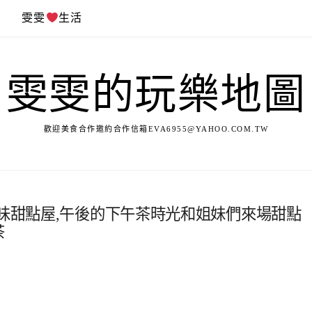
遊
雯雯
生活
雯雯的玩樂地圖
歡迎美食合作邀約合作信箱
EVA6955@YAHOO.COM.TW
美味甜點屋,午後的下午茶時光和姐妹們來場甜點
茶