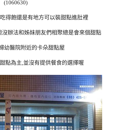
(1060630)
便吃得飽還是有地方可以裝甜點進肚裡
但沒辦法和姊妹朋友們相聚總是會來個甜點
婦幼醫院附近的卡朵甜點屋
甜點為主,並沒有提供餐食的選擇喔