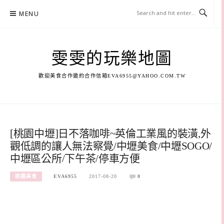
Skip
MENU
to
content
雯雯的玩樂地圖
歡迎美食合作邀約合作信箱
EVA6955@YAHOO.COM.TW
[桃園中壢]日不落咖啡~英倫工業風的裝潢,外
觀低調的讓人無法察覺/中壢美食/中壢SOGO/
中壢區公所/下午茶/停車方便
桃園美食
EVA6955
2017-08-20
0