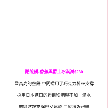
酷煎餅-香蕉黑爵士冰淇淋$230
疊高高的煎餅,中間還用了巧克力棒來支撐
採用日本進口的鬆餅粉調製不加一滴水
煎餅吃起來綿密又鬆軟,口感接近蛋糕