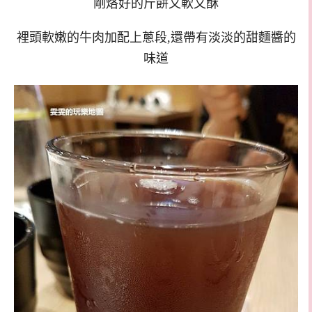
剛烙好的斤餅又軟又酥
裡頭軟嫩的牛肉加配上蔥段,還帶有淡淡的甜麵醬的
味道