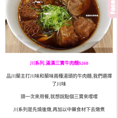
川系列.滿漢三寶牛肉麵$260
品川蘭主打川味和蘭味兩種湯頭的牛肉麵,我們選擇
了川味
頭一次來用餐,就想說點個三寶來嚐嚐
川系列是先燒後燉,再加以中藥食材下去燉煮