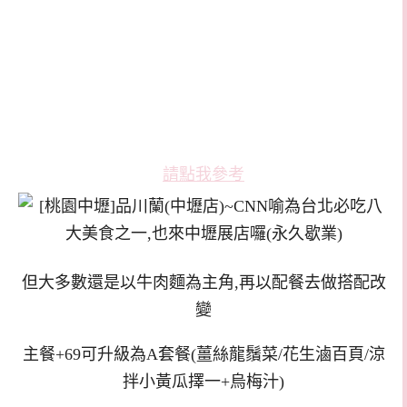
請點我參考
但大多數還是以牛肉麵為主角,再以配餐去做搭配改
變
主餐+69可升級為A套餐(薑絲龍鬚菜/花生滷百頁/涼
拌小黃瓜擇一+烏梅汁)