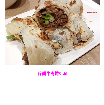
斤餅牛肉捲$140