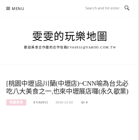
Skip
MENU
to
content
雯雯的玩樂地圖
歡迎美食合作邀約合作信箱
EVA6955@YAHOO.COM.TW
[桃園中壢]品川蘭(中壢店)~CNN喻為台北必
吃八大美食之一,也來中壢展店囉(永久歇業)
桃園美食
EVA6955
2016-12-02
0