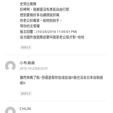
史努比推推
好棒啊，我都還沒有勇氣自由行耶
想到要做好多功課頭就好痛
你老公好厲害，給他拍拍手，
等你的文章囉
版主回覆：(10/26/2016 11:05:01 PM)
這次國外旅遊應該要叫我家老公寫才對~哈哈
REPLY
小布麻麻
表
示:
2016-10-2508:32:01
雖然來晚了點~但還是幫你加油加油!!!我也沒去日本自助過
呢!!!
REPLY
CHUN
表