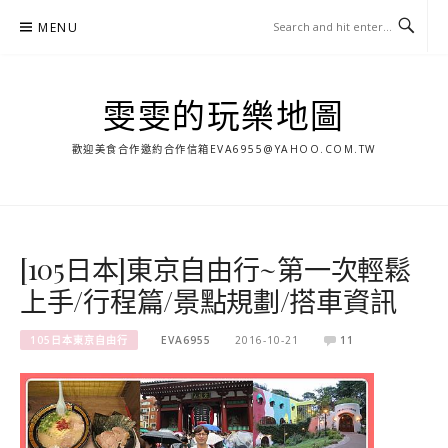
Skip
MENU
to
content
雯雯的玩樂地圖
歡迎美食合作邀約合作信箱
EVA6955@YAHOO.COM.TW
[105日本]東京自由行~第一次輕鬆
上手/行程篇/景點規劃/搭車資訊
105日本東京自由行
EVA6955
2016-10-21
11