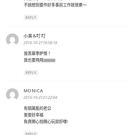
不過想到要作好多事前工作就很累～
REPLY
小美&叮叮
表
示:
2016-10-2119:59:16
我羨慕季妒恨！
我也要飛飛)))))))))))))
REPLY
MONICA
表
示:
2016-10-2121:22:04
有個萬能的老公
雯雯好幸福
負責開心拍開心玩就好喽!
REPLY