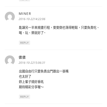
MINER
表
示:
2016-10-2214:22:06
能讓另一半來規畫行程，雯雯倒也落得輕鬆，只要負責吃、
喝、玩、樂就好了~
REPLY
儂儂
表
示:
2016-10-2215:06:31
出國自由行只要負責出門跟出一張嘴
也太好了
妳上輩子燒好香吼
期待精彩分享喔～
REPLY