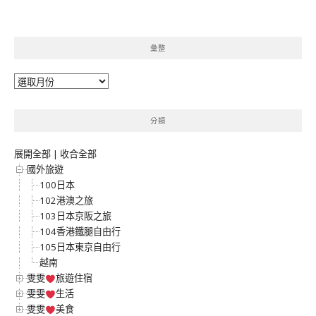
彙整
彙
整
分類
展開全部
|
收合全部
國外旅遊
100日本
102港澳之旅
103日本京阪之旅
104香港鐵腿自由行
105日本東京自由行
越南
雯雯
旅遊住宿
雯雯
生活
雯雯
美食