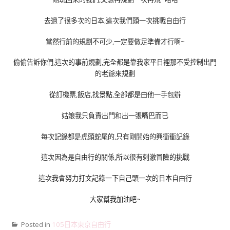
去過了很多次的日本,這次我們頭一次挑戰自由行
當然行前的規劃不可少,一定要做足準備才行啊~
偷偷告訴你們,這次的事前規劃,完全都是靠我家平日裡那不受控制出門
的老爺來規劃
從訂機票,飯店,找景點,全部都是由他一手包辦
姑娘我只負責出門和出一張嘴巴而已
每次記錄都是虎頭蛇尾的,只有剛開始的興衝衝記錄
這次因為是自由行的關係,所以很有刺激冒險的挑戰
這次我會努力打文記錄一下自己頭一次的日本自由行
大家幫我加油吧~
Posted in
105日本東京自由行