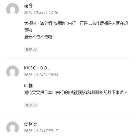
滿分
表
示:
2016-10-2305:52:46
太棒啦，滿分們也超愛自由行，可是….為什麼都是人家在規
畫啦
滿分不依不依啦
REPLY
KKSCHOOL
表
示:
2016-10-2401:38:28
Kk推
期待雯雯把日本自由行的旅程經過詳詳細細的記錄下來呢～
REPLY
史努比
表
示:
2016-10-2417:55:17