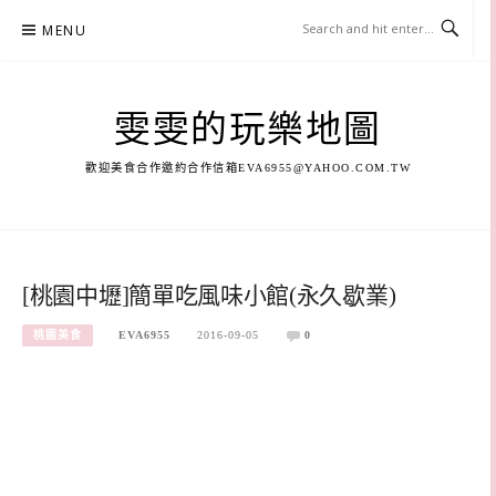
Skip
MENU
to
content
雯雯的玩樂地圖
歡迎美食合作邀約合作信箱
EVA6955@YAHOO.COM.TW
[桃園中壢]簡單吃風味小館(永久歇業)
桃園美食
EVA6955
2016-09-05
0