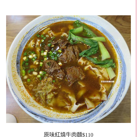
原味紅燒牛肉麵$110