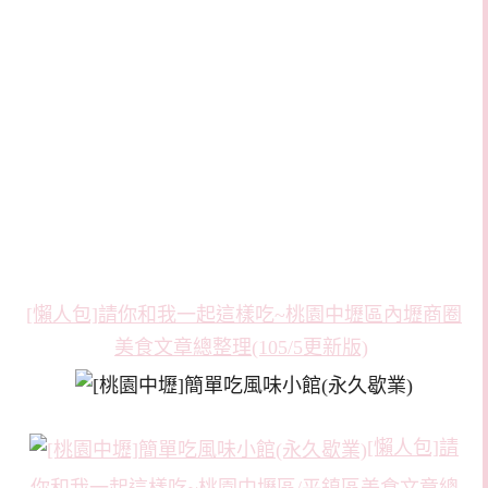
[懶人包]請你和我一起這樣吃~桃園中壢區內壢商圈
美食文章總整理(105/5更新版)
[懶人包]請