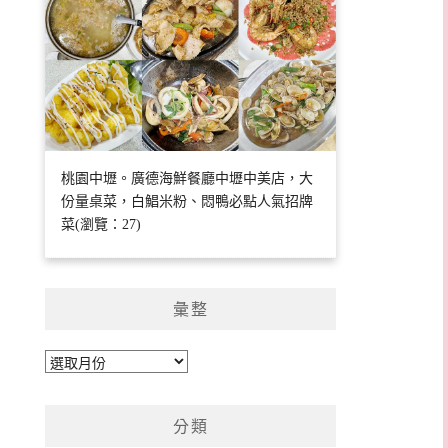
桃園中壢。廣德海鮮餐廳中壢中美店，大
份量桌菜，白鯧米粉、悶鴨必點人氣招牌
菜(瀏覽：27)
彙整
彙
整
分類