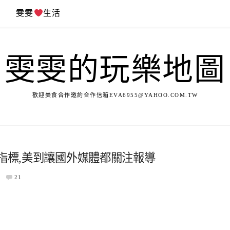
遊
雯雯
生活
雯雯的玩樂地圖
歡迎美食合作邀約合作信箱
EVA6955@YAHOO.COM.TW
新指標,美到讓國外媒體都關注報導
21