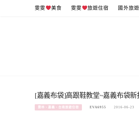
Skip
雯雯
美食
雯雯
旅遊住宿
國外旅
to
content
[嘉義布袋]高跟鞋教堂~嘉義布袋
EVA6955
2016-06-23
雲林、嘉義、台南旅遊住宿