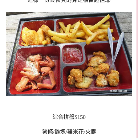
這樣一份套餐真的算是相當超值耶
綜合拼盤$150
薯條/雞塊/雞米花/火腿