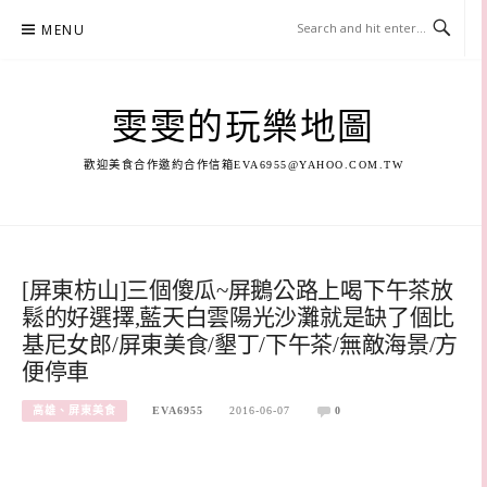
Skip
MENU
to
content
雯雯的玩樂地圖
歡迎美食合作邀約合作信箱
EVA6955@YAHOO.COM.TW
[屏東枋山]三個傻瓜~屏鵝公路上喝下午茶放
鬆的好選擇,藍天白雲陽光沙灘就是缺了個比
基尼女郎/屏東美食/墾丁/下午茶/無敵海景/方
便停車
高雄、屏東美食
EVA6955
2016-06-07
0