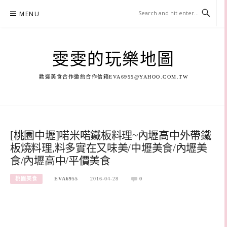
Skip
MENU
to
content
雯雯的玩樂地圖
歡迎美食合作邀約合作信箱
EVA6955@YAHOO.COM.TW
[桃園中壢]喏米喏鐵板料理~內壢高中外帶鐵
板燒料理,料多實在又味美/中壢美食/內壢美
食/內壢高中/平價美食
桃園美食
EVA6955
2016-04-28
0