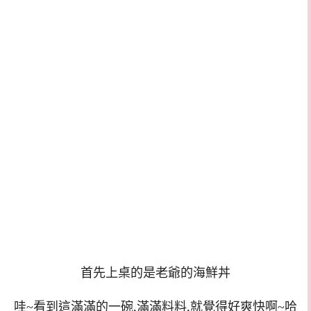
首先上桌的是老爺的海鮮丼
哇~看到這滿滿的一碗,滿滿料料,就覺得好爽快啊~哈