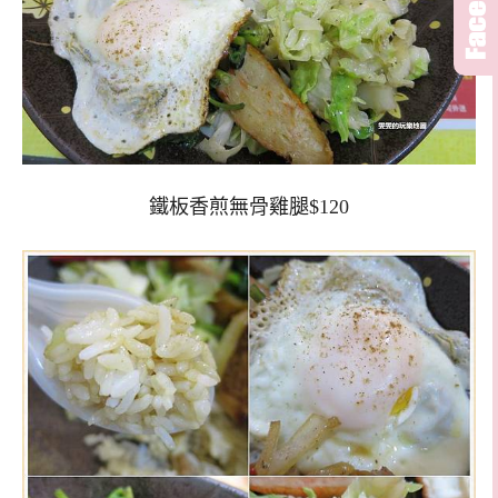
鐵板香煎無骨雞腿$120