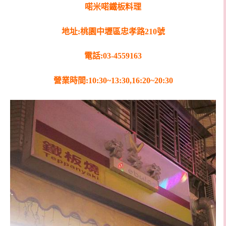
喏米喏鐵板料理
地址:桃園中壢區忠孝路210號
電話:03-4559163
營業時間:10:30~13:30,16:20~20:30