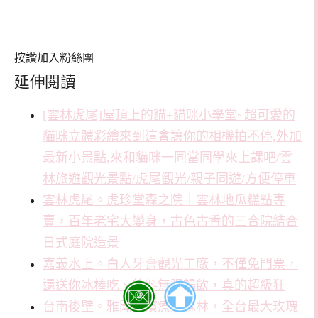
按讚加入粉絲團
延伸閱讀
[雲林虎尾]屋頂上的貓+貓咪小學堂~超可愛的
貓咪立體彩繪來到這會讓你的相機拍不停,外加
最新小景點,來和貓咪一同當同學來上課吧/雲
林旅遊觀光景點/虎尾觀光/親子同遊/方便停車
雲林虎尾。虎珍堂森之院｜雲林地瓜糕點專
賣，百年老宅大變身，古色古香的三合院結合
日式庭院造景
嘉義水上。白人牙膏觀光工廠，不僅免門票，
還送你冰棒吃、飲料無限暢飲，真的超級狂
台南後壁。雅聞湖濱療癒森林，全台最大玫瑰