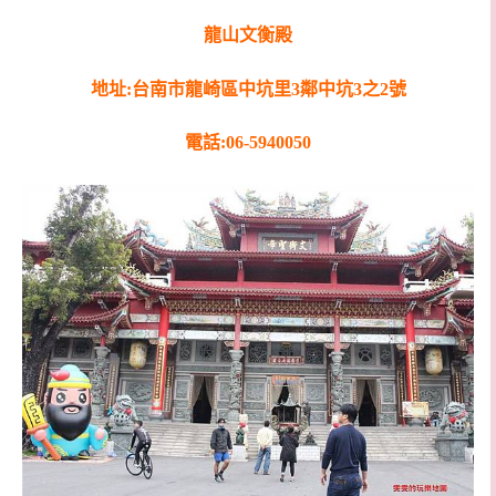
龍山文衡殿
地址:台南市龍崎區中坑里3鄰中坑3之2號
電話:06-5940050