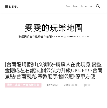
Skip
MENU
to
content
雯雯的玩樂地圖
歡迎美食合作邀約合作信箱
EVA6955@YAHOO.COM.TW
[台南龍崎]龍山文衡殿~鋼鐵人在此現身,變型
金剛成左右護法,關公法力升級UP UP!!!!/台南
景點/台南觀光/宗教廟宇/關公廟/停車方便
雲林、嘉義、台南旅遊住宿
EVA6955
2016-03-30
18