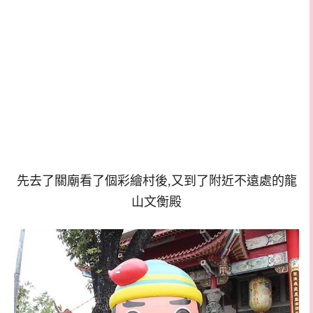
先去了關廟看了個彩繪村後,又到了附近不遠處的龍
山文衡殿