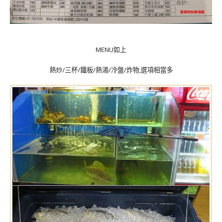
MENU如上
熱炒/三杯/鐵板/熱湯/冷盤/炸物,選項相當多