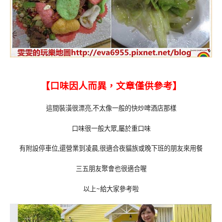
【口味因人而異，文章僅供參考】
這間裝潢很漂亮,不太像一般的快炒啤酒店那樣
口味很一般大眾,屬於重口味
有附設停車位,還營業到凌晨,很適合夜貓族或晚下班的朋友來用餐
三五朋友聚會也很適合喔
以上~給大家參考啦