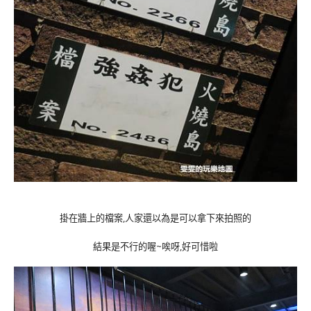
掛在牆上的檔案,人家還以為是可以拿下來拍照的
結果是不行的喔~唉呀,好可惜啦