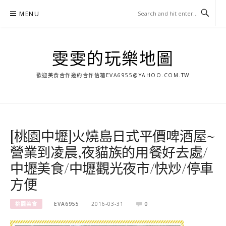
Skip
MENU
to
content
雯雯的玩樂地圖
歡迎美食合作邀約合作信箱
EVA6955@YAHOO.COM.TW
[桃園中壢]火燒島日式平價啤酒屋~
營業到凌晨,夜貓族的用餐好去處/
中壢美食/中壢觀光夜市/快炒/停車
方便
桃園美食
EVA6955
2016-03-31
0