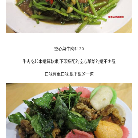
空心菜牛肉$120
牛肉吃起來還算軟嫩,下頭搭配的空心菜給的還不少喔
口味算重口味,很下飯的一道