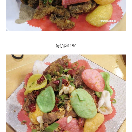
蚵仔酥$150