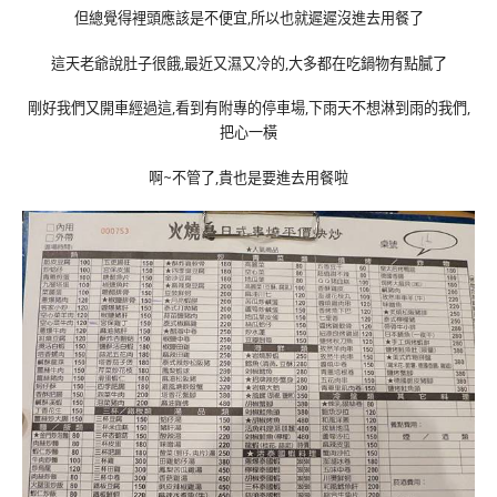
但總覺得裡頭應該是不便宜,所以也就遲遲沒進去用餐了
這天老爺說肚子很餓,最近又濕又冷的,大多都在吃鍋物有點膩了
剛好我們又開車經過這,看到有附專的停車場,下雨天不想淋到雨的我們,
把心一橫
啊~不管了,貴也是要進去用餐啦