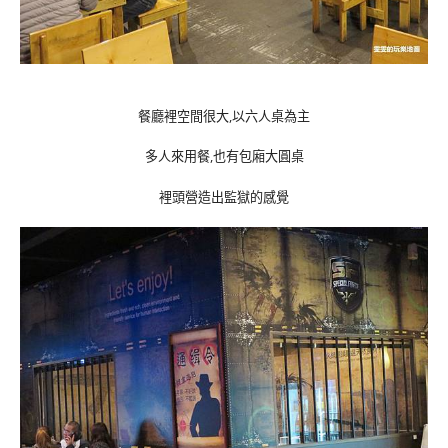
餐廳裡空間很大,以六人桌為主
多人來用餐,也有包廂大圓桌
裡頭營造出監獄的感覺