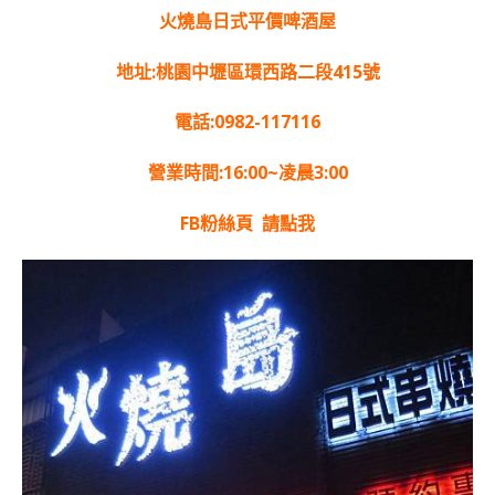
火燒島日式平價啤酒屋
地址:桃園中壢區環西路二段415號
電話:0982-117116
營業時間:16:00~凌晨3:00
FB粉絲頁
請點我