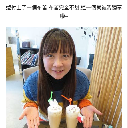
還付上了一個布蕾,布蕾完全不甜,這一個就被我獨享
啦~