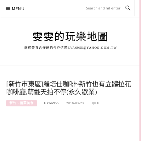
Skip
MENU
to
content
雯雯的玩樂地圖
歡迎美食合作邀約合作信箱
EVA6955@YAHOO.COM.TW
[新竹市東區]羅塔仕咖啡~新竹也有立體拉花
咖啡廳,萌翻天拍不停(永久歇業)
新竹、苗栗美食
EVA6955
2016-03-23
0