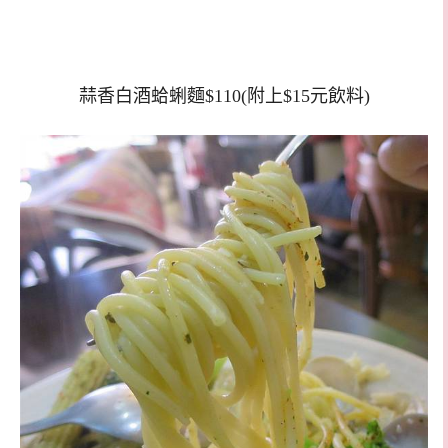
蒜香白酒蛤蜊麵$110(附上$15元飲料)