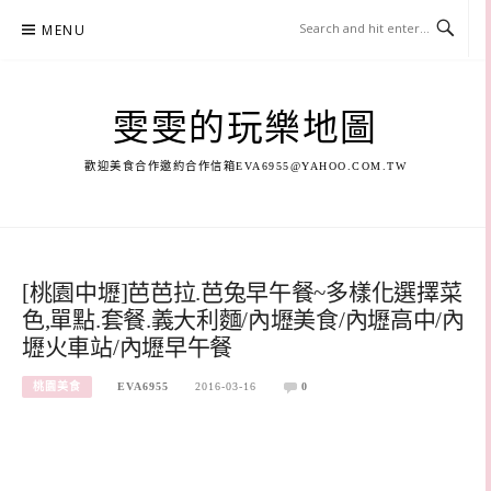
Skip
MENU
to
content
雯雯的玩樂地圖
歡迎美食合作邀約合作信箱
EVA6955@YAHOO.COM.TW
[桃園中壢]芭芭拉.芭兔早午餐~多樣化選擇菜
色,單點.套餐.義大利麵/內壢美食/內壢高中/內
壢火車站/內壢早午餐
桃園美食
EVA6955
2016-03-16
0