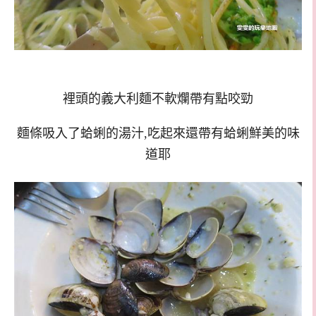
裡頭的義大利麵不軟爛帶有點咬勁
麵條吸入了蛤蜊的湯汁,吃起來還帶有蛤蜊鮮美的味
道耶