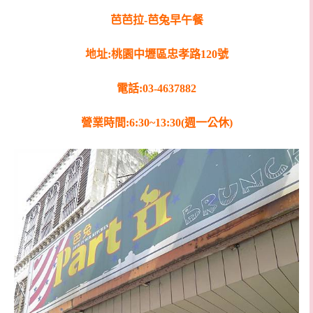
芭芭拉-芭兔早午餐
地址:桃園中壢區忠孝路120號
電話:03-4637882
營業時間:6:30~13:30(週一公休)