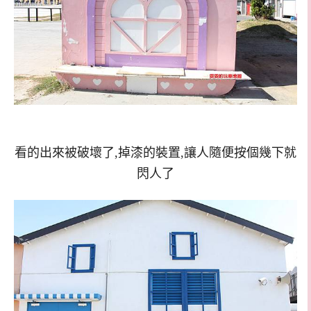
看的出來被破壞了,掉漆的裝置,讓人隨便按個幾下就
閃人了