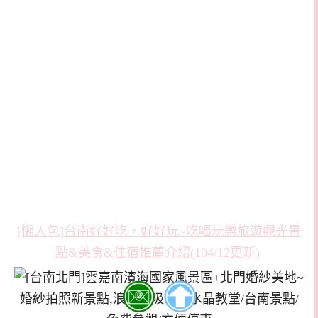
[懶人包]台南好好吃，好好玩~吃喝玩樂旅遊觀光景
點&美食&住宿推薦介紹(104/12更新)