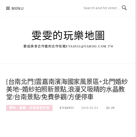
Skip
MENU
to
content
雯雯的玩樂地圖
歡迎美食合作邀約合作信箱
EVA6955@YAHOO.COM.TW
[台南北門]雲嘉南濱海國家風景區+北門婚紗
美地~婚紗拍照新景點,浪漫又吸睛的水晶教
堂/台南景點/免費參觀/方便停車
雲林、嘉義、台南旅遊住宿
EVA6955
2016-02-01
20