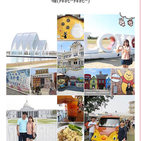
囉(拜託~拜託~)