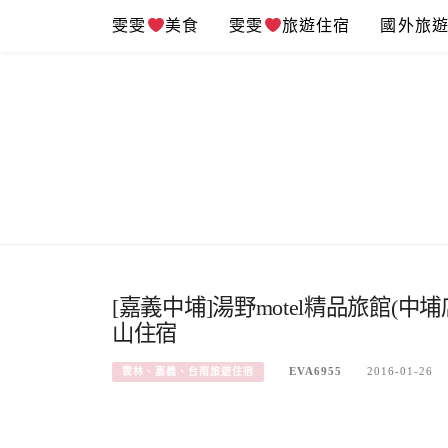
Skip
雯雯
美食
雯雯
旅遊住宿
國外旅
to
content
[嘉義中埔]湯野motel精品旅館(中
山住宿
EVA6955
2016-01-26
雲林、嘉義、台南旅遊住宿