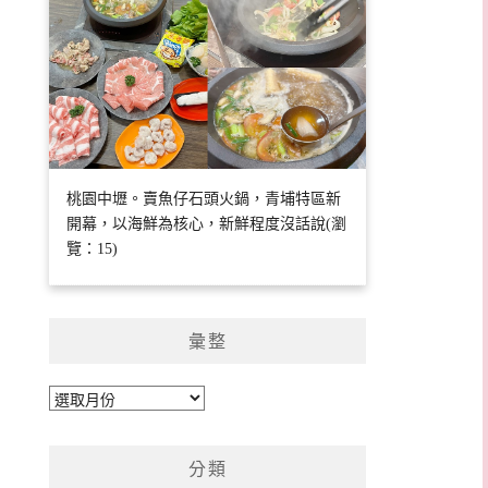
桃園中壢。賣魚仔石頭火鍋，青埔特區新
開幕，以海鮮為核心，新鮮程度沒話說(瀏
覽：15)
彙整
彙
整
分類