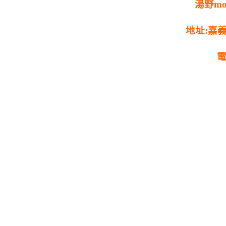
湯野mo
地址:嘉
電