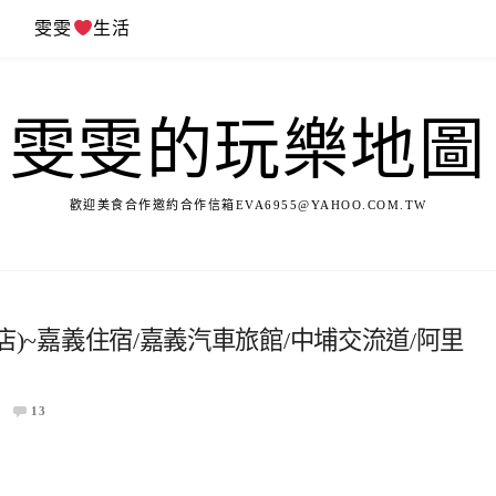
遊
雯雯
生活
雯雯的玩樂地圖
歡迎美食合作邀約合作信箱
EVA6955@YAHOO.COM.TW
埔店)~嘉義住宿/嘉義汽車旅館/中埔交流道/阿里
13