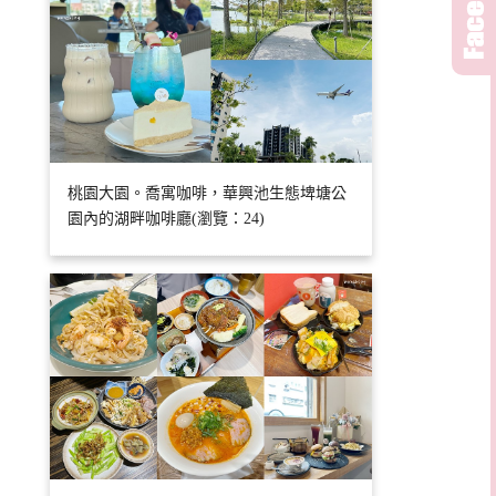
桃園大園。喬寓咖啡，華興池生態埤塘公
園內的湖畔咖啡廳(瀏覽：24)