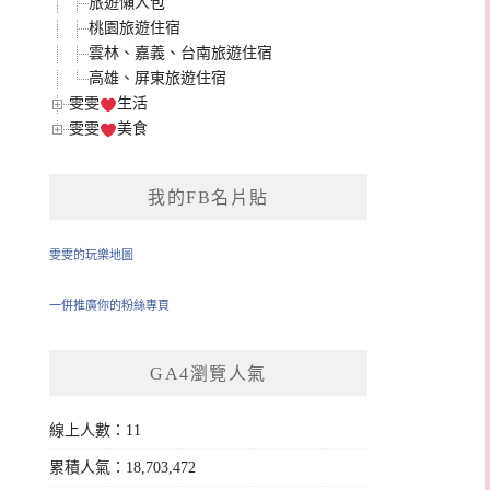
旅遊懶人包
桃園旅遊住宿
雲林、嘉義、台南旅遊住宿
高雄、屏東旅遊住宿
雯雯
生活
雯雯
美食
我的FB名片貼
雯雯的玩樂地圖
一併推廣你的粉絲專頁
GA4瀏覽人氣
線上人數：11
累積人氣：18,703,472