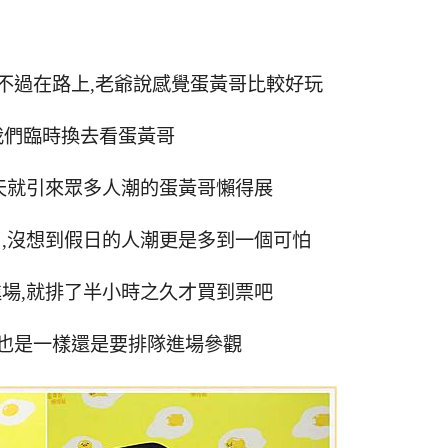
不過在路上
,
老爺說感覺蛋黃哥比較好玩
我們臨時換去看蛋黃哥
天就引來眾多人潮的蛋黃哥懶得展
了
,
沒想到假日的人潮更是多到一個可怕
進場
,
就排了半小時之久才買到票吧
也是一樣還是要排隊進場參觀