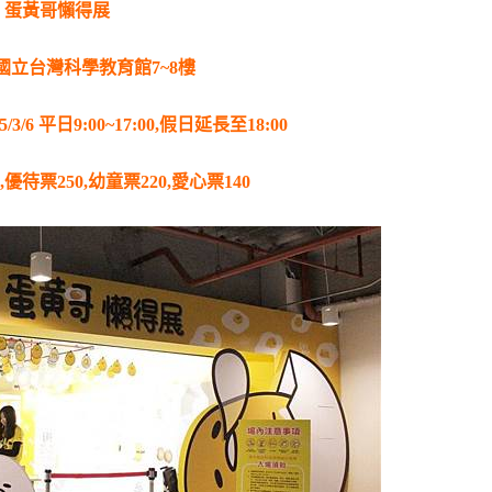
蛋黃哥懶得展
國立台灣科學教育館
7~8
樓
5/3/6
平日
9:00~17:00,
假日延長至
18:00
,
優待票
250,
幼童票
220,
愛心票
140