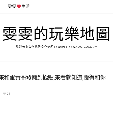
遊
雯雯
生活
雯雯的玩樂地圖
歡迎美食合作邀約合作信箱
EVA6955@YAHOO.COM.TW
~一同來和蛋黃哥發懶到極點,來看就知道,懶得和你
25