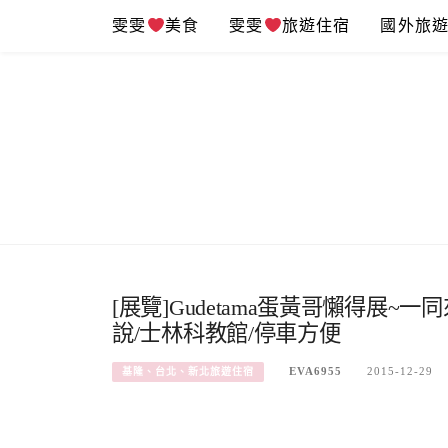
Skip
雯雯
美食
雯雯
旅遊住宿
國外旅
to
content
[展覽]Gudetama蛋黃哥懶得展
說/士林科教館/停車方便
EVA6955
2015-12-29
基隆、台北、新北旅遊住宿