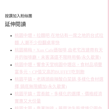
按讚加入粉絲團
延伸閱讀
桃園中壢。拉麵吧,在地佔有一席之地的台式拉
麵,人潮不少但翻桌率快
桃園楊梅。Xun Cafe遜咖啡,由老宅改建帶有天
井的咖啡廳，未客滿還不限時用餐(永久歇業)
桃園中壢。饗食天堂桃園中壢店，食材品項豐
富多元、CP值又高的BUFFET吃到飽
桃園平鎮。老碼頭麻辣酸白菜鍋,多樣化食材選
擇,鍋底無限續加(永久歇業)
桃園平鎮。雲泰館，多樣化的選擇、價格經濟
實惠又大份量
桃園大園。喬寓咖啡，華興池生態埤塘公園內