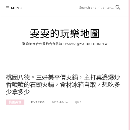
Skip
MENU
to
content
雯雯的玩樂地圖
歡迎美食合作邀約合作信箱
EVA6955@YAHOO.COM.TW
桃園八德。三好美平價火鍋，主打桌邊爆炒
香噴噴的石頭火鍋，食材冰箱自取，想吃多
少拿多少
桃園美食
EVA6955
2025-10-14
0