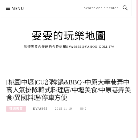
Skip
MENU
to
content
雯雯的玩樂地圖
歡迎美食合作邀約合作信箱
EVA6955@YAHOO.COM.TW
[桃園中壢]CU部隊鍋&BBQ~中原大學巷弄中
高人氣排隊韓式料理店/中壢美食/中原巷弄美
食/異國料理/停車方便
桃園美食
EVA6955
2015-11-19
0