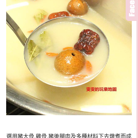
選用豬大骨,雞骨,豬後腿肉及多種材料下去燉煮而成