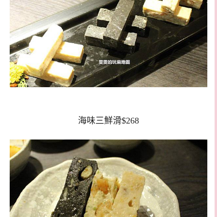
海味三鮮滑$268