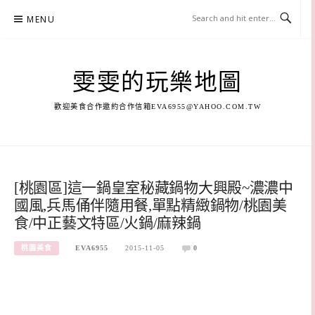
Skip
MENU
to
content
雯雯的玩樂地圖
歡迎美食合作邀約合作信箱
EVA6955@YAHOO.COM.TW
[桃園區]這一鍋皇室秘藏鍋物大興殿~濃濃中
國風,兵馬俑伴隨用餐,單點精緻鍋物/桃園美
食/中正藝文特區/火鍋/麻辣鍋
桃園美食
EVA6955
2015-11-05
0