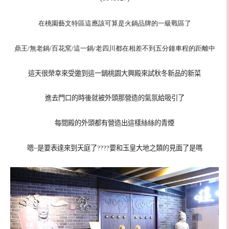
在桃園藝文特區這應該可算是火鍋品牌的一級戰區了
鼎王/無老鍋/百花窯/這一鍋/老四川都在相差不到五分鐘車程的距離中
這天很榮幸來受邀到這一鍋桃園大興殿來試秋冬新品的新菜
進去門口的時後就被外頭那營造的氣氛給吸引了
每間殿的外頭都有營造出這樣絲絲的青煙
嗯~是要表達來到天庭了????要和玉皇大地之類的見面了是嗎