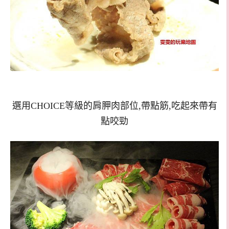
選用CHOICE等級的肩胛肉部位,帶點筋,吃起來帶有
點咬勁