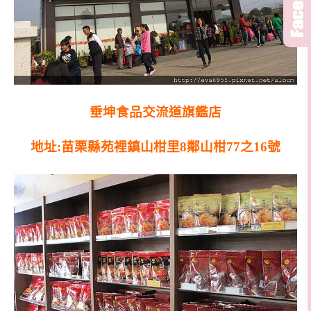
垂坤食品交流道旗鑑店
地址:苗栗縣苑裡鎮山柑里8鄰山柑77之16號