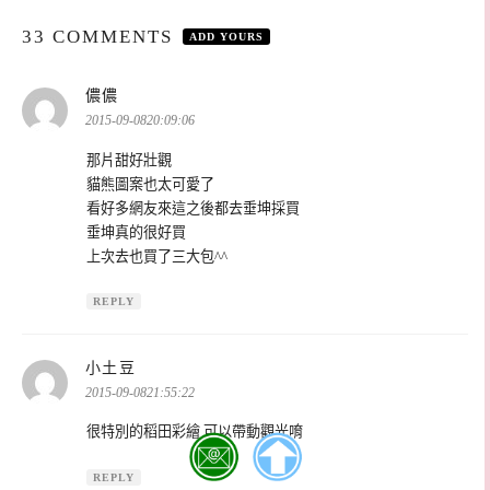
33 COMMENTS
ADD YOURS
表
儂儂
示:
2015-09-0820:09:06
那片甜好壯觀
貓熊圖案也太可愛了
看好多網友來這之後都去垂坤採買
垂坤真的很好買
上次去也買了三大包^^
REPLY
表
小土豆
示:
2015-09-0821:55:22
很特別的稻田彩繪 可以帶動觀光唷
REPLY