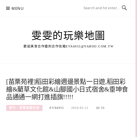
Skip
MENU
to
content
雯雯的玩樂地圖
歡迎美食合作邀約合作信箱
EVA6955@YAHOO.COM.TW
[苗栗苑裡]稻田彩繪週邊景點一日遊,稻田彩
繪&藺草文化館&山腳國小日式宿舍&垂坤食
品通通一網打進插旗!!!!!
新竹、苗栗旅遊住宿
EVA6955
2016-05-11
33