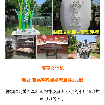
藺草文化館
地址:苗栗縣苑裡鄉彎麗路101號
裡頭陳列著藺草相關物件及歷史,小小的不用15分鐘
就可以閃人了