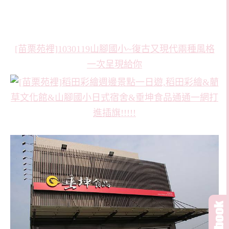
[苗栗苑裡]1030119山腳國小~復古又現代兩種風格
一次呈現給你