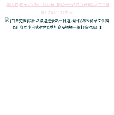
[懶人包]苗栗好好吃，好好玩~吃喝玩樂旅遊觀光景點&美食推
薦介紹(104/11更新)