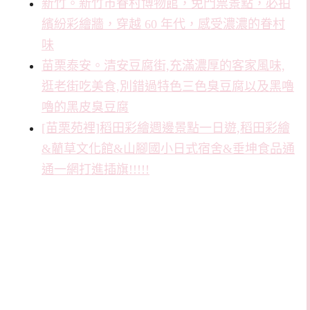
新竹。新竹市眷村博物館，免門票景點，必拍
繽紛彩繪牆，穿越 60 年代，感受濃濃的眷村
味
苗栗泰安。清安豆腐街,充滿濃厚的客家風味,
逛老街吃美食,別錯過特色三色臭豆腐以及黑嚕
嚕的黑皮臭豆腐
[苗栗苑裡]稻田彩繪週邊景點一日遊,稻田彩繪
&藺草文化館&山腳國小日式宿舍&垂坤食品通
通一網打進插旗!!!!!