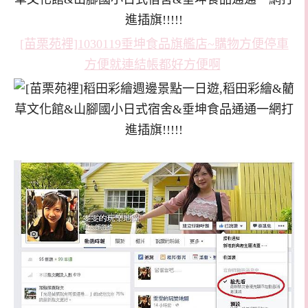
[苗栗苑裡]1030119垂坤食品旗艦店~購物方便停車
方便就連結帳都好方便啊