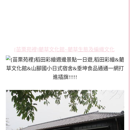
[苗栗苑裡]藺草文化館~藺草生態及編織文化