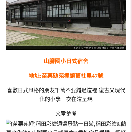
山腳國小日式宿舍
地址:苗栗縣苑裡鎮舊社里47號
喜歡日式風格的朋友千萬不要錯過這裡,復古又現代
化的小學一次在這呈現
文章參考