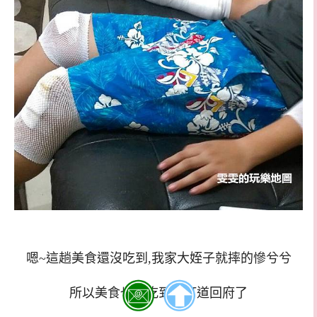
嗯~這趟美食還沒吃到,我家大姪子就摔的慘兮兮
所以美食也沒吃到就打道回府了