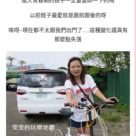
進入青春期的孩子一定要耍帥一下的嗎
以前姪子最愛就是跟前跟後的呀
唉呀~現在都不太跟我們出門了….這種變化還真有
那麼點失落