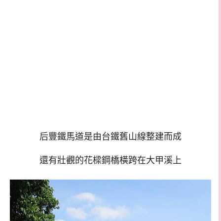
后豐鐵馬道是由台鐵舊山線整建而成
還有壯觀的花樑鋼橋橫跨在大甲溪上