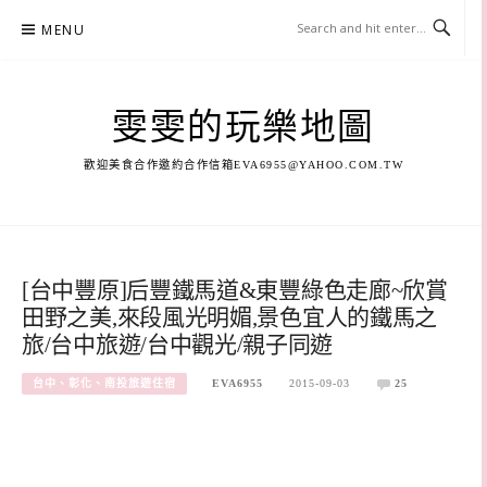
Skip
MENU
to
content
雯雯的玩樂地圖
歡迎美食合作邀約合作信箱
EVA6955@YAHOO.COM.TW
[台中豐原]后豐鐵馬道&東豐綠色走廊~欣賞
田野之美,來段風光明媚,景色宜人的鐵馬之
旅/台中旅遊/台中觀光/親子同遊
台中、彰化、南投旅遊住宿
EVA6955
2015-09-03
25