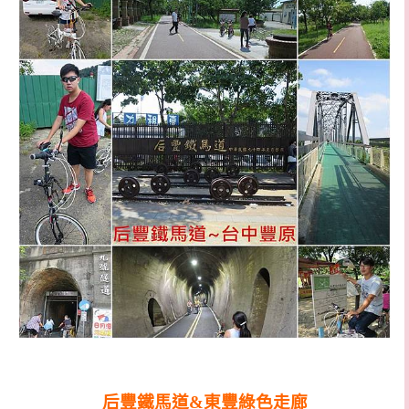
后豐鐵馬道&東豐綠色走廊