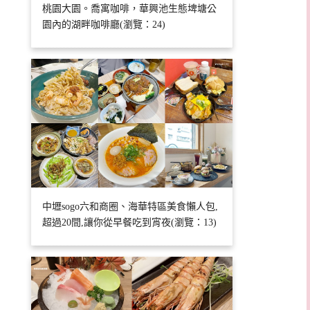
桃園大園。喬寓咖啡，華興池生態埤塘公
園內的湖畔咖啡廳(瀏覽：24)
中壢sogo六和商圈、海華特區美食懶人包,
超過20間,讓你從早餐吃到宵夜(瀏覽：13)