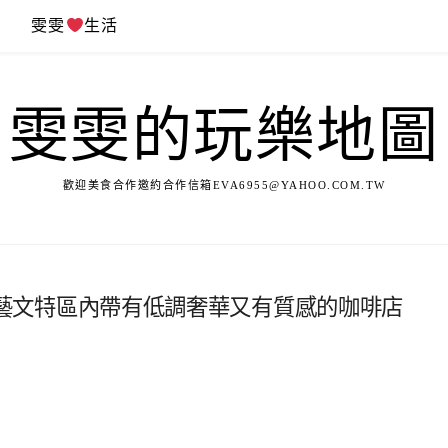
遊
雯雯
生活
雯雯的玩樂地圖
歡迎美食合作邀約合作信箱
EVA6955@YAHOO.COM.TW
啡館~藝文特區內帶有低調奢華又有質感的咖啡店