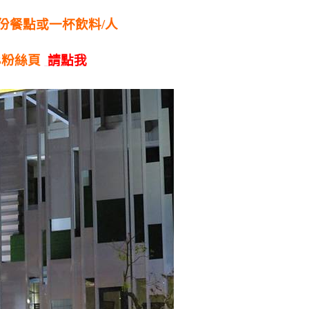
一份餐點或一杯飲料/人
B粉絲頁
請點我