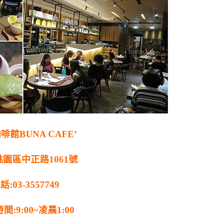
啡館BUNA CAFE’
桃園區中正路1061號
話:03-3557749
間:9:00~凌晨1:00