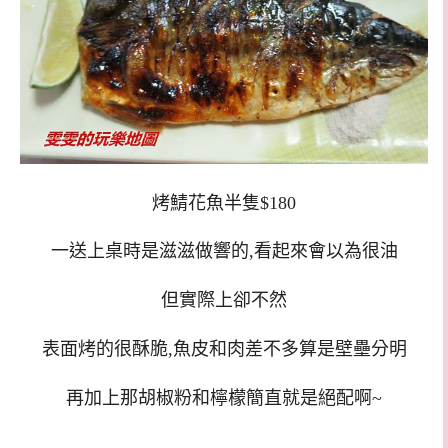
烤鯖花魚半隻$180
一送上桌時是滋滋做響的,看起來會以為很油
但實際上卻不然
表面烤的很酥脆,魚皮和肉差不多算是壁壘分明
再加上那胡椒粉和檸檬簡直就是絕配啊~