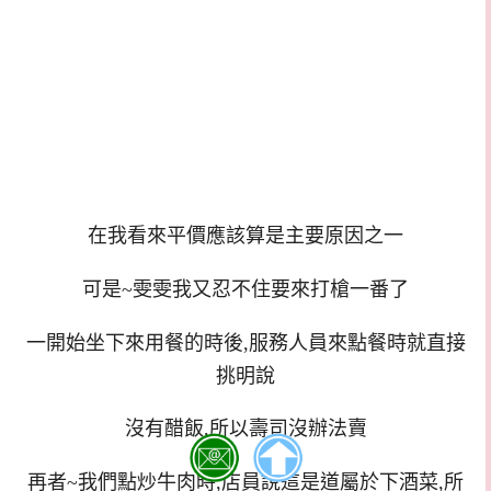
在我看來平價應該算是主要原因之一
可是~雯雯我又忍不住要來打槍一番了
一開始坐下來用餐的時後,服務人員來點餐時就直接
挑明說
沒有醋飯,所以壽司沒辦法賣
再者~我們點炒牛肉時,店員說這是道屬於下酒菜,所