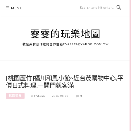
Skip
MENU
to
content
雯雯的玩樂地圖
歡迎美食合作邀約合作信箱
EVA6955@YAHOO.COM.TW
[桃園蘆竹]福川和風小館~近台茂購物中心,平
價日式料理,一開門就客滿
桃園美食
EVA6955
2015-08-09
0