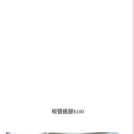
椒鹽雞腿$100