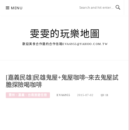
Skip
MENU
to
content
雯雯的玩樂地圖
歡迎美食合作邀約合作信箱
EVA6955@YAHOO.COM.TW
[嘉義民雄]民雄鬼屋+鬼屋咖啡~來去鬼屋試
膽探險喝咖啡
雲林、嘉義、台南旅遊住宿
EVA6955
2015-07-02
11