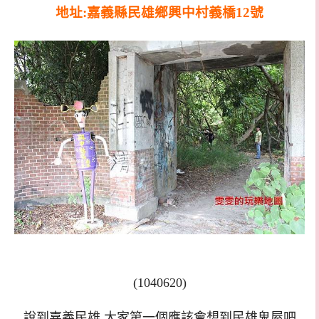
地址:嘉義縣民雄鄉興中村義橋12號
(1040620)
說到嘉義民雄,大家第一個應該會想到民雄鬼屋吧