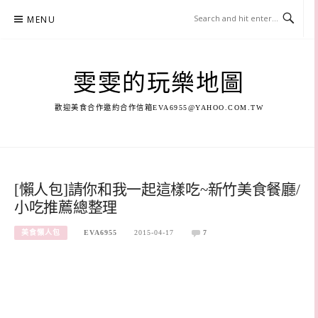
Skip
MENU
to
content
雯雯的玩樂地圖
歡迎美食合作邀約合作信箱
EVA6955@YAHOO.COM.TW
[懶人包]請你和我一起這樣吃~新竹美食餐廳/
小吃推薦總整理
美食懶人包
EVA6955
2015-04-17
7