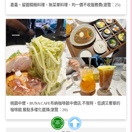
嘉義。留園精緻料理，無菜單料理，均一價不收服務費(瀏覽：25)
桃園中壢。BUNA CAFE布納咖啡館中壢店,不限時、低調又奢華的
咖啡館,餐點多樣化選擇(瀏覽：20)