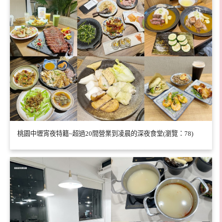
桃園中壢宵夜特籍~超過20間營業到凌晨的深夜食堂(瀏覽：78)