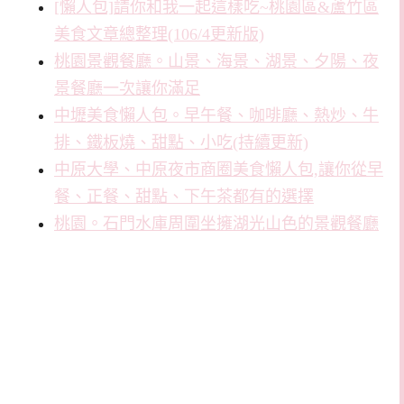
[懶人包]請你和我一起這樣吃~桃園區&蘆竹區
美食文章總整理(106/4更新版)
桃園景觀餐廳。山景、海景、湖景、夕陽、夜
景餐廳一次讓你滿足
中壢美食懶人包。早午餐、咖啡廳、熱炒、牛
排、鐵板燒、甜點、小吃(持續更新)
中原大學、中原夜市商圈美食懶人包,讓你從早
餐、正餐、甜點、下午茶都有的選擇
桃園。石門水庫周圍坐擁湖光山色的景觀餐廳