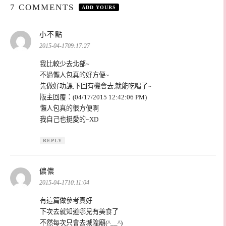
7 COMMENTS
ADD YOURS
表
小不點
示:
2015-04-1709:17:27
我比較少去北部~
不過懶人包真的好方便~
先做好功課,下回有機會去,就能吃喝了~
版主回覆：(04/17/2015 12:42:06 PM)
懶人包真的很方便啊
我自己也挺愛的~XD
REPLY
表
儂儂
示:
2015-04-1710:11:04
有這篇做參考真好
下次去就知道哪兒有美食了
不然每次只會去城隍廟(^__^)