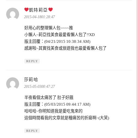
表
凱特莉亞
示:
2015-04-1801:28:47
好用心的整理懶人包~~~~推
小懶人~莉亞找美食最愛看懶人包了!!XD
版主回覆：(04/21/2015 10:38:34 AM)
感謝啦~其實找美食或旅遊我也最愛看懶人包了
REPLY
表
莎莉哈
示:
2015-05-0300:47:27
半夜看個太痛苦了 肚子好餓
版主回覆：(05/03/2015 09:44:17 AM)
哈哈哈~你明知道我是愛吃鬼來的
這個時間看我的文章就是種痛苦的折磨啊~(大笑)
REPLY