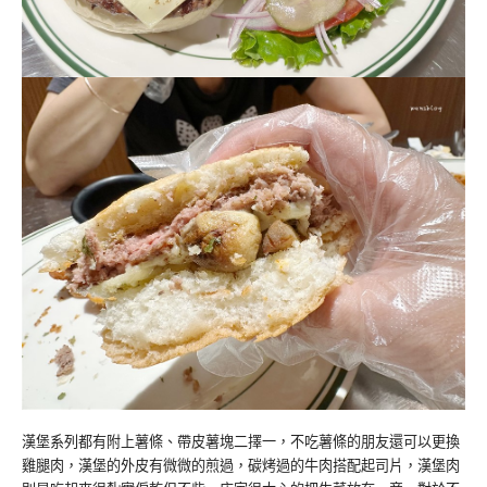
漢堡系列都有附上薯條、帶皮薯塊二擇一，不吃薯條的朋友還可以更換
雞腿肉，漢堡的外皮有微微的煎過，碳烤過的牛肉搭配起司片，漢堡肉