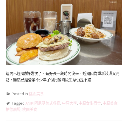
這間已經N訪好幾次了，有好長一段時間沒來，近期因為重新裝潢又再
訪，雖然已經營業不少年了但用餐時段生意仍是不錯
Posted in
桃園美食
Tagged
ANIKI阿尼基美式餐廳
,
中原大學
,
中原女生宿舍
,
中原美食
,
柏德廣場
,
桃園美食