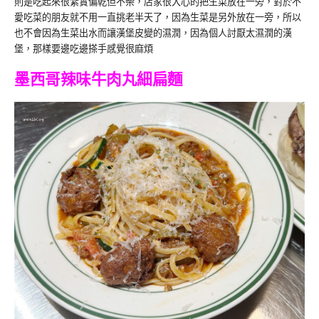
則是吃起來很紮實偏乾但不柴，店家很大心的把生菜放在一旁，對於不
愛吃菜的朋友就不用一直挑老半天了，因為生菜是另外放在一旁，所以
也不會因為生菜出水而讓漢堡皮變的濕潤，因為個人討厭太濕潤的漢
堡，那樣要邊吃邊搽手感覺很麻煩
墨西哥辣味牛肉丸細扁麵