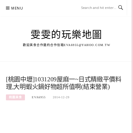
Skip
MENU
to
content
雯雯的玩樂地圖
歡迎美食合作邀約合作信箱
EVA6955@YAHOO.COM.TW
[桃園中壢]1031209屋麻一~日式精緻平價料
理,大明蝦火鍋好物超所值啊(結束營業)
桃園美食
EVA6955
2014-12-29