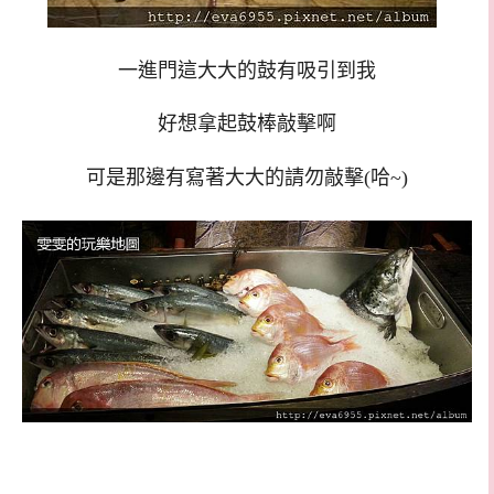
一進門這大大的鼓有吸引到我
好想拿起鼓棒敲擊啊
可是那邊有寫著大大的請勿敲擊(哈~)