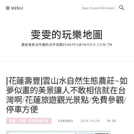
Skip
MENU
to
content
雯雯的玩樂地圖
歡迎美食合作邀約合作信箱
EVA6955@YAHOO.COM.TW
[花蓮壽豐]雲山水自然生態農莊~如
夢似畫的美景讓人不敢相信就在台
灣啊/花蓮旅遊觀光景點/免費參觀/
停車方便
宜蘭、花蓮、台東旅遊住宿
EVA6955
2016-10-24
26