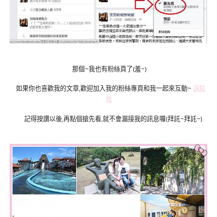
那個~我也有粉絲頁了(羞~)
如果你也喜歡我的文章,歡迎加入我的粉絲專頁和我一起來互動~
請點
我
記得按讚以後,再點個搶先看,就不會漏接我的訊息囉(拜託~拜託~)