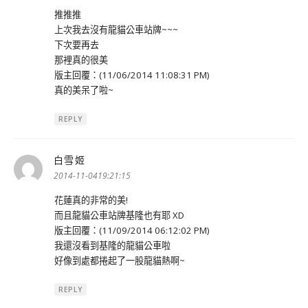
推推推
上次我去沒有龍貓公車站牌~~~
下次要再去
那裡真的很美
版主回覆：(11/06/2014 11:08:31 PM)
真的美呆了啦~
REPLY
白雪姬
表
示:
2014-11-0419:21:15
花蓮真的非常的美!
而且龍貓公車站牌基隆也有耶 XD
版主回覆：(11/09/2014 06:12:02 PM)
我還沒看到基隆的龍貓公車啦
好像到處都捲起了一股龍貓熱啊~
REPLY