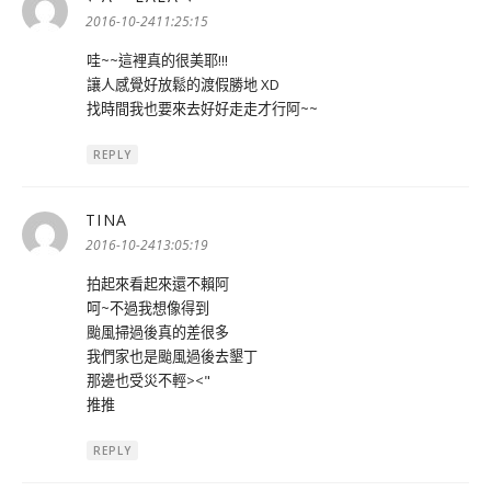
示:
2016-10-2411:25:15
哇~~這裡真的很美耶!!!
讓人感覺好放鬆的渡假勝地 XD
找時間我也要來去好好走走才行阿~~
REPLY
TINA
表
示:
2016-10-2413:05:19
拍起來看起來還不賴阿
呵~不過我想像得到
颱風掃過後真的差很多
我們家也是颱風過後去墾丁
那邊也受災不輕><"
推推
REPLY