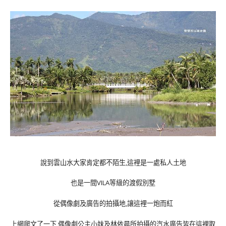
說到雲山水大家肯定都不陌生,這裡是一處私人土地
也是一間VILA等級的渡假別墅
從偶像劇及廣告的拍攝地,讓這裡一炮而紅
上網爬文了一下,偶像劇公主小妹及林依晨所拍攝的汽水廣告皆在這裡取