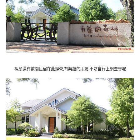
裡頭還有數間民宿在此經營,有興趣的朋友,不妨自行上網查尋囉