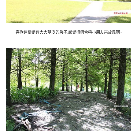
喜歡這樣還有大大草皮的房子,感覺很適合帶小朋友來放風啊~