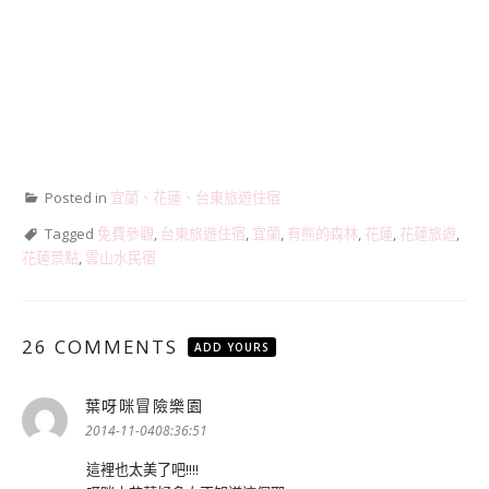
Posted in
宜蘭、花蓮、台東旅遊住宿
Tagged
免費參觀
,
台東旅遊住宿
,
宜蘭
,
有熊的森林
,
花蓮
,
花蓮旅遊
,
花蓮景點
,
雲山水民宿
26 COMMENTS
ADD YOURS
葉呀咪冒險樂園
表
示:
2014-11-0408:36:51
這裡也太美了吧!!!!