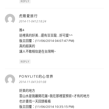
REPLY
虎嫂愛旅行
表
示:
2014-11-0412:18:24
推4
這裡真的好美…還有豆豆龍…好可愛^^
版主回覆：(11/06/2014 04:07:47 PM)
真的超美的
讓人不敢相信是在台灣啊~
REPLY
PONYLITE的心世界
表
示:
2014-11-0413:01:08
好美的地方
雲山水是我離開花蓮<我在那裡當預官>才有的地方
也計畫找一天回頭看看
版主回覆：(11/06/2014 10:35:15 PM)