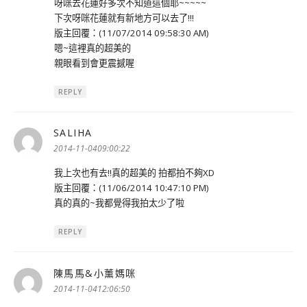
呀咪去花蓮好多次不知道這個耶~~~~~
下次呀咪花蓮就有新地方可以去了!!!
版主回覆：(11/07/2014 09:58:30 AM)
嗯~這裡真的超美的
親眼看到會更震撼喔
REPLY
SALIHA
表
示:
2014-11-0409:00:22
我上次也有去!!真的超美的 拍都拍不夠XD
版主回覆：(11/06/2014 10:47:10 PM)
真的真的~我都覺得我拍太少了啦
REPLY
陳馬馬&小薰媽咪
表
示:
2014-11-0412:06:50