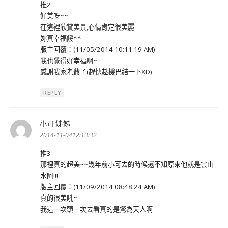
推2
好美呀~~
在這裡欣賞美景,心情肯定很美麗
妳真幸福餒^^
版主回覆：(11/05/2014 10:11:19 AM)
我也覺得好幸福啊~
感謝我家老爺子(趕快趁機巴結一下XD)
REPLY
小可姊姊
表
示:
2014-11-0412:13:32
推3
那裡真的超美~~幾年前小可去的時候還不知原來他就是雲山
水阿!!!
版主回覆：(11/09/2014 08:48:24 AM)
真的很美吼~
我這一次頭一次去看真的是驚為天人啊