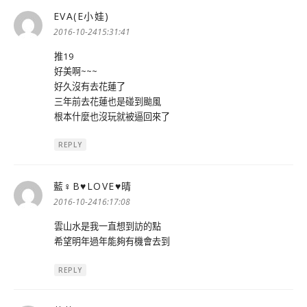
EVA(E小娃)
表
示:
2016-10-2415:31:41
推19
好美啊~~~
好久沒有去花蓮了
三年前去花蓮也是碰到颱風
根本什麼也沒玩就被逼回來了
REPLY
藍♀Β♥LOVE♥晴
表
示:
2016-10-2416:17:08
雲山水是我一直想到訪的點
希望明年過年能夠有機會去到
REPLY