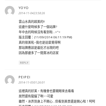
YOYO
表
示:
2014-11-0423:58:26
雲山水真的超美的!!
這邊什麼時候多了一個站牌?
年中去的時候沒有看到啦…>"<
版主回覆：(11/09/2014 06:11:19 PM)
真的很美吼~我也是這麼覺得啊
那站牌應該是最近才出現的吧
因為那邊多了一間賣冰的店家
REPLY
PEIPEI
表
示:
2014-11-0501:26:01
這裡真的好美，有機會也要親眼來去看看
居然還有龍貓了咧~~可愛
雖然，冰弄到身上不開心…但看到美景還是開心啦！呵呵