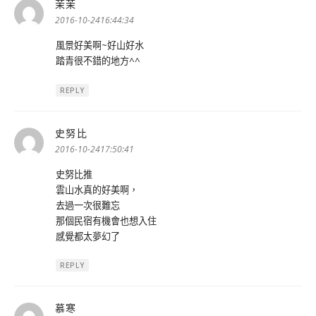
茉茉
表
示:
2016-10-2416:44:34
風景好美啊~好山好水
踏青很不錯的地方^^
REPLY
史努比
表
示:
2016-10-2417:50:41
史努比推
雲山水真的好美啊，
去過一次很難忘
那個民宿有機會也想入住
感覺都太夢幻了
REPLY
慕寒
表