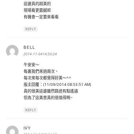
這邊真的超美的
現場看更震撼呢
有機會一定要來看看
REPLY
BELL
表
示:
2014-11-0414:50:24
午安安～
每裏我們來過兩次，
每次來每次都覺得好美～^^
版主回覆：(11/09/2014 08:53:51 AM)
真的很美這邊雖然路途有點遙遠
但為了這美景真的很值得啊~
REPLY
IVY
表