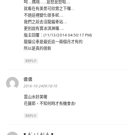
呵….媽咪……息怒息怒啦….
就看在有美景可欣賞之下囉…
不過這裡變化很多呢….
我們之前去沒龍貓車站….
更別說有賣冰淇淋囉…..
版主回覆：(11/13/2014 04:50:17 PM)
龍貓公車是最近這一兩個月才有的
所以是真的很新
REPLY
儂儂
表
示:
2016-10-2409:18:10
雲山水好美喔
花蓮耶，不知何時才有機會去!
REPLY
♥ A'。LALA ♥
表