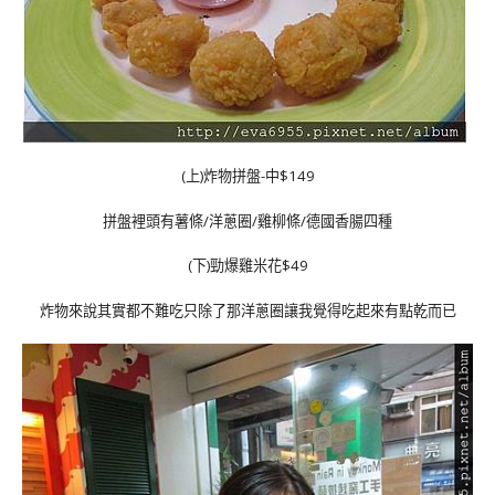
(上)炸物拼盤-中$149
拼盤裡頭有薯條/洋蔥圈/雞柳條/德國香腸四種
(下)勁爆雞米花$49
炸物來說其實都不難吃只除了那洋蔥圈讓我覺得吃起來有點乾而已