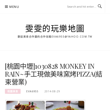
Skip
MENU
to
content
雯雯的玩樂地圖
歡迎美食合作邀約合作信箱
EVA6955@YAHOO.COM.TW
[桃園中壢]1030828 MONKEY IN
RAIN~手工現做美味窯烤PIZZA(結
束營業)
桃園美食
EVA6955
2014-08-29