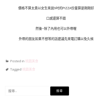
價格不算太貴以女生來說9吋的PIZZA份量算是剛剛好
口感還算不錯
然後~除了內用也可以外帶喔
外帶的朋友如果不想等的話建議先來電訂購以免久候
Posted in
桃園美食
Tagged
桃園美食
搜
尋
關
鍵
字: