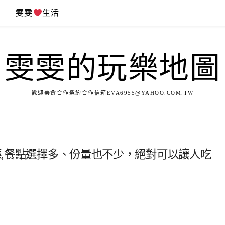
遊
雯雯
生活
雯雯的玩樂地圖
歡迎美食合作邀約合作信箱
EVA6955@YAHOO.COM.TW
餐廳,餐點選擇多、份量也不少，絕對可以讓人吃