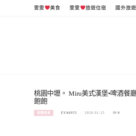
Skip
雯雯
美食
雯雯
旅遊住宿
國外旅
to
content
桃園中壢。 Miru美式漢堡•啤酒
飽飽
EVA6955
2026-01-25
0
桃園美食