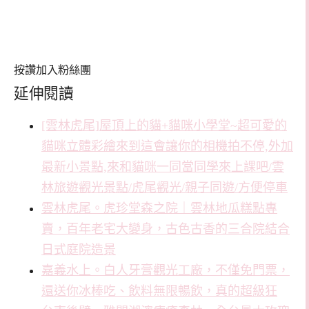
按讚加入粉絲團
延伸閱讀
[雲林虎尾]屋頂上的貓+貓咪小學堂~超可愛的
貓咪立體彩繪來到這會讓你的相機拍不停,外加
最新小景點,來和貓咪一同當同學來上課吧/雲
林旅遊觀光景點/虎尾觀光/親子同遊/方便停車
雲林虎尾。虎珍堂森之院｜雲林地瓜糕點專
賣，百年老宅大變身，古色古香的三合院結合
日式庭院造景
嘉義水上。白人牙膏觀光工廠，不僅免門票，
還送你冰棒吃、飲料無限暢飲，真的超級狂