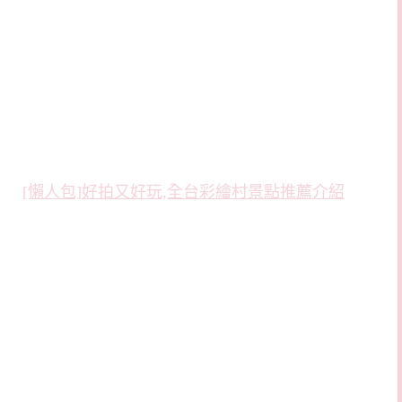
[懶人包]好拍又好玩,全台彩繪村景點推薦介紹