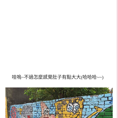
哇嗚~不過怎麼感覺肚子有點大大(哈哈哈~~)