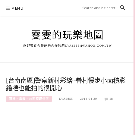
Skip
MENU
to
content
雯雯的玩樂地圖
歡迎美食合作邀約合作信箱
EVA6955@YAHOO.COM.TW
[台南南區]警察新村彩繪~眷村慢步小面積彩
繪牆也能拍的很開心
雲林、嘉義、台南旅遊住宿
EVA6955
2014-04-29
18