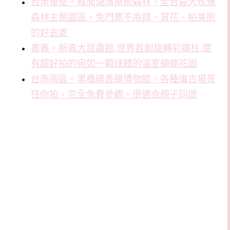
台南後壁。雅聞湖濱療癒森林，全台最大玫瑰
森林主題園區，免門票不用錢，賞花、拍美照
的好去處
嘉義。新嘉大昆蟲館,世界首創旋轉彩蝶柱,還
有超好拍的宛如一顆球體的溫室蝴蝶花園
台南南區。黑橋牌香腸博物館，各種復古場景
任你拍，完全免費參觀，很適合親子同遊