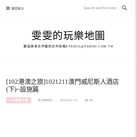
Skip
MENU
to
content
雯雯的玩樂地圖
歡迎美食合作邀約合作信箱
EVA6955@YAHOO.COM.TW
[102港澳之旅]1021211澳門威尼斯人酒店
(下)~設施篇
102港澳之旅
EVA6955
2014-01-14
11