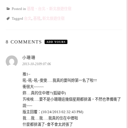
Posted in
基隆、台北、新北旅遊住宿
Tagged
台北
,
基隆
,
新北旅遊住宿
8 COMMENTS
ADD YOURS
表
小珊珊
示:
2013-10-2109:07:06
推1~
吼~吼~吼~雯雯…..我真的要叫妳第一名了啦!!!
衝很大~~~~~
妳….真的住中壢?!(狐疑中)
ㄞ唉唉…..要不是小珊珊這幾個星期都排滿，不然也準備衝了
說~~~
版主回覆：(10/24/2013 02:32:43 PM)
我….我….我…..我真的住在中壢啦
什麼都排滿了~會不會太誇張了