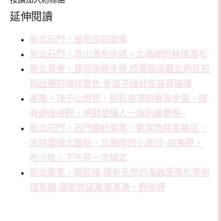
按讚加入粉絲團
延伸閱讀
新北石門。金剛宮四面佛
新北石門。青山瀑布步道，北海岸的秘境瀑布
新北貢寮。龍洞灣岬步道,欣賞臨海矗立的巨石
與壯麗的海岸景色,步道平緩好走容易達陣
基隆。球子山燈塔，輕鬆攻頂的看海步道，擁
有絕佳視野，絕對是懶人一族的最愛啊~
新北石門。石門婚紗廣場、劉家肉粽富基店、
米詩堤極北藍點，北海岸的小旅行~拍美照、
吃小吃、下午茶一次搞定
新北萬里。駱駝峰,擁有天然的海蝕及風化等地
理景觀,還能眺望東澳漁港、野柳岬