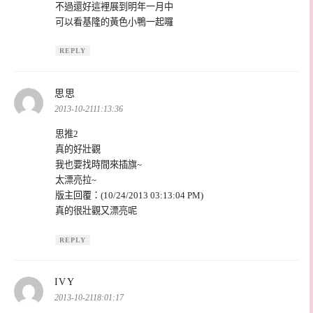
不過還好這裡展到明年一月中
可以看基隆的黃色小鴨一起囉
REPLY
表
思思
示:
2013-10-2111:13:36
思推2
真的好壯觀
我也要找時間來插旗~
太漂亮拉~
版主回覆：(10/24/2013 03:13:04 PM)
真的很壯觀又漂亮呢
REPLY
表
IVY
示:
2013-10-2118:01:17