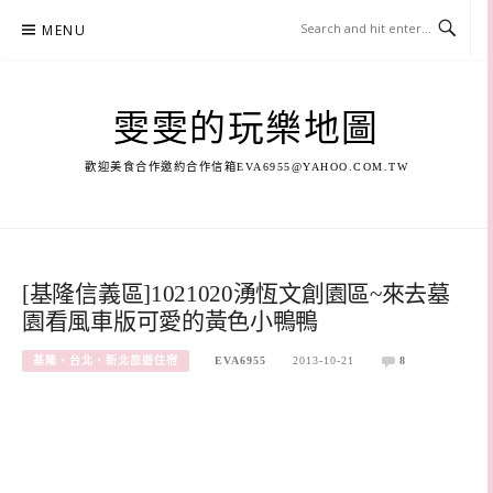
Skip
MENU
to
content
雯雯的玩樂地圖
歡迎美食合作邀約合作信箱
EVA6955@YAHOO.COM.TW
[基隆信義區]1021020湧恆文創園區~來去墓
園看風車版可愛的黃色小鴨鴨
基隆、台北、新北旅遊住宿
EVA6955
2013-10-21
8