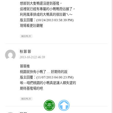
想部到大隻鴨還沒遊到基隆，
這裡就已經有專屬的小鴨鴨而佔據了，
利用風車排成的大鴨真的很壯觀ㄟ～
版主回覆：(10/24/2013 03:58:39 PM)
現場看更壯觀喔
REPLY
表
秋蓉蓉
示:
2013-10-2122:46:59
蓉蓉推
桃園就快有小鴨了 … 好期待的說
版主回覆：(11/07/2013 04:00:23 PM)
唉~~咱們桃園的小鴨真是讓人頗失望的
期待基隆場的吧
REPLY