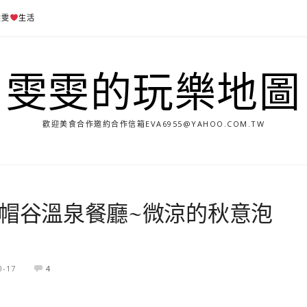
雯雯
生活
雯雯的玩樂地圖
歡迎美食合作邀約合作信箱
EVA6955@YAHOO.COM.TW
06紗帽谷溫泉餐廳~微涼的秋意泡
0-17
4