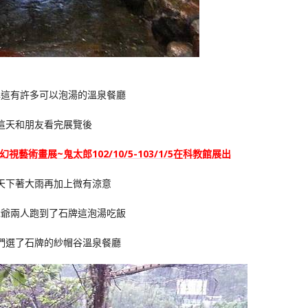
牌這有許多可以泡湯的溫泉餐廳
這天和朋友看完展覽後
視藝術畫展~鬼太郎102/10/5-103/1/5在科教館展出
天下著大雨再加上微有涼意
老爺兩人跑到了石牌這泡湯吃飯
們選了石牌的紗帽谷溫泉餐廳