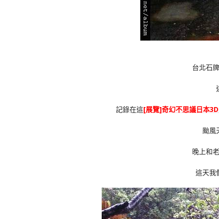
台北石
記錄在這
[展覽]奇幻不思議日本3D幻
颱風
晚上和
這天我