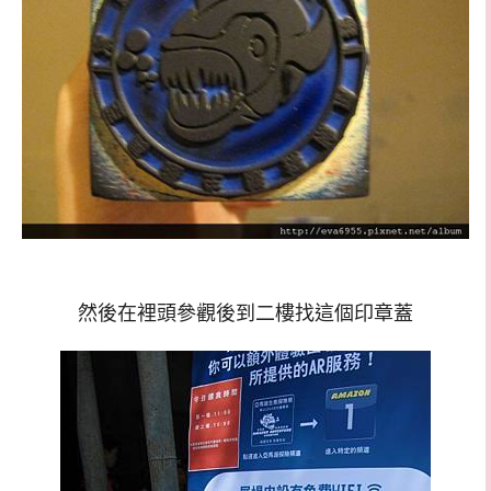
然後在裡頭參觀後到二樓找這個印章蓋