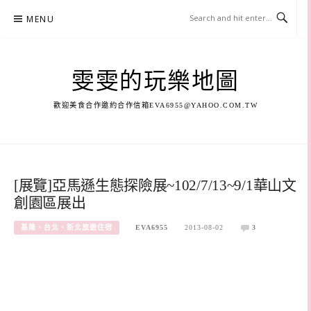
Skip
MENU
to
content
雯雯的玩樂地圖
歡迎美食合作邀約合作信箱
EVA6955@YAHOO.COM.TW
[展覽]亞馬遜生態探險展~102/7/13~9/1華山文
創園區展出
基隆、台北、新北旅遊住宿
EVA6955
2013-08-02
3