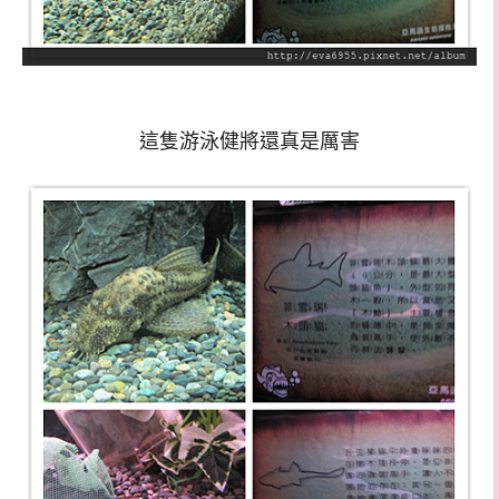
這隻游泳健將還真是厲害