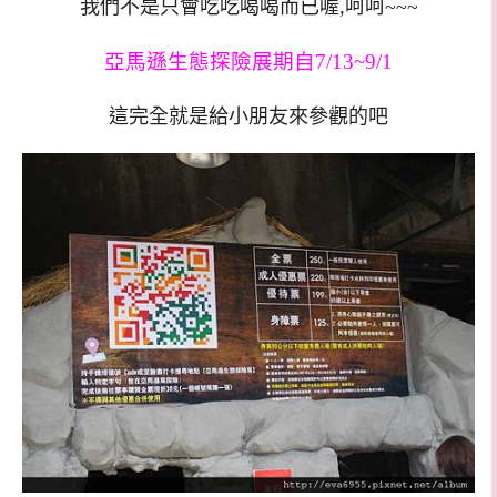
我們不是只會吃吃喝喝而已喔,呵呵~~~
亞馬遜生態探險展期自7/13~9/1
這完全就是給小朋友來參觀的吧