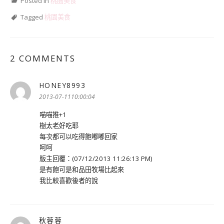
Posted in
桃園美食
Tagged
桃園美食
2 COMMENTS
HONEY8993
表
示:
2013-07-1110:00:04
喵喵推+1
樹太老好吃耶
每次都可以吃得飽嘟嘟回家
呵呵
版主回覆：(07/12/2013 11:26:13 PM)
是有飽可是和品田牧場比起來
我比較喜歡後者的說
秋蓉蓉
表