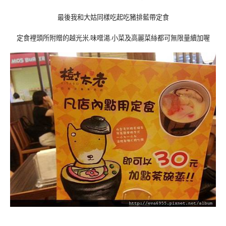
最後我和大姑同樣吃起吃豬排藍帶定食
定食裡頭所附贈的越光米.味噌湯.小菜及高麗菜絲都可無限量續加喔