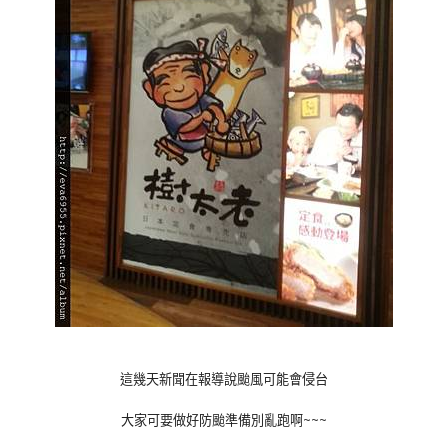
這幾天新聞在報導說颱風可能會侵台
大家可要做好防颱準備別亂跑啊~~~