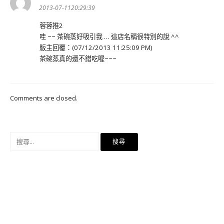
示:
2013-07-1120:29:39
蓉蓉推2
哇 ~~ 茶碗蒸好吸引我 … 這店名稱很特別的說 ^^
版主回覆：(07/12/2013 11:25:09 PM)
茶碗蒸真的還不錯吃喔~~~
Comments are closed.
搜
尋
關
鍵
字: