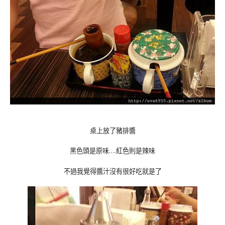
桌上放了豬排醬
黑色頭是原味….紅色則是辣味
不過我覺得醬汁沒有很好吃就是了