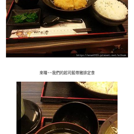
來囉~~我們的起司藍帶豬排定食