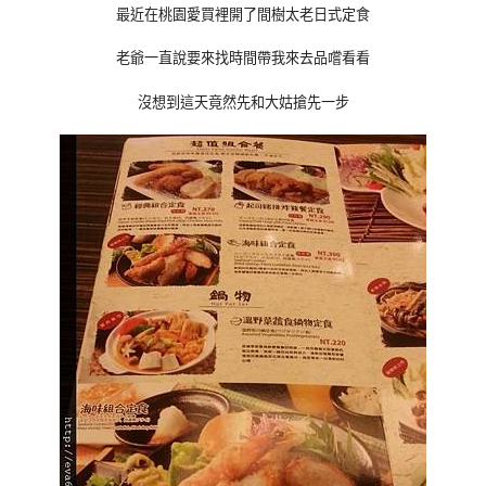
最近在桃園愛買裡開了間樹太老日式定食
老爺一直說要來找時間帶我來去品嚐看看
沒想到這天竟然先和大姑搶先一步