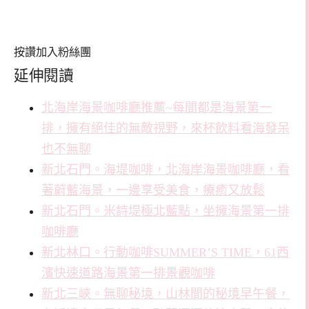
按讚加入粉絲團
延伸閱讀
北海岸海景咖啡廳推薦~每間都是海景第一
排，擁有絕佳的無敵視野，來杯飲料看海發呆
也不無聊
新北石門。海堤咖啡，北海岸海景咖啡廳，看
著蔚藍海景，一邊享受美食，療癒又放鬆
新北石門。米詩堤極北藍點，坐擁海景第一排
咖啡廳
新北林口。行動咖啡SUMMER’S TIME，61西
濱快速道路海景第一排景觀咖啡
新北三峽。無聊秘境，山林間的秘境早午餐，