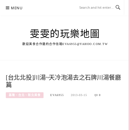
Skip
MENU
to
content
雯雯的玩樂地圖
歡迎美食合作邀約合作信箱
EVA6955@YAHOO.COM.TW
[台北北投]川湯~天冷泡湯去之石牌川湯餐廳
篇
基隆、台北、新北美食
EVA6955
2013-03-15
0