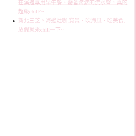
在溪邊享用早午餐、聽著潺潺的流水聲，真的
超級chill～
新北三芝。海邊灶咖,賞景、吹海風、吃美食,
放假就來chill一下~