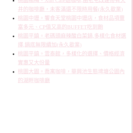
桃園楊梅。Xun Cafe遜咖啡,由老宅改建帶有天
井的咖啡廳，未客滿還不限時用餐(永久歇業)
桃園中壢。饗食天堂桃園中壢店，食材品項豐
富多元、CP值又高的BUFFET吃到飽
桃園平鎮。老碼頭麻辣酸白菜鍋,多樣化食材選
擇,鍋底無限續加(永久歇業)
桃園平鎮。雲泰館，多樣化的選擇、價格經濟
實惠又大份量
桃園大園。喬寓咖啡，華興池生態埤塘公園內
的湖畔咖啡廳