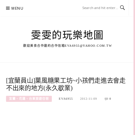
Skip
MENU
to
content
雯雯的玩樂地圖
歡迎美食合作邀約合作信箱
EVA6955@YAHOO.COM.TW
[宜蘭員山]菓風糖果工坊~小孩們走進去會走
不出來的地方(永久歇業)
宜蘭、花蓮、台東旅遊住宿
EVA6955
2012-11-09
0