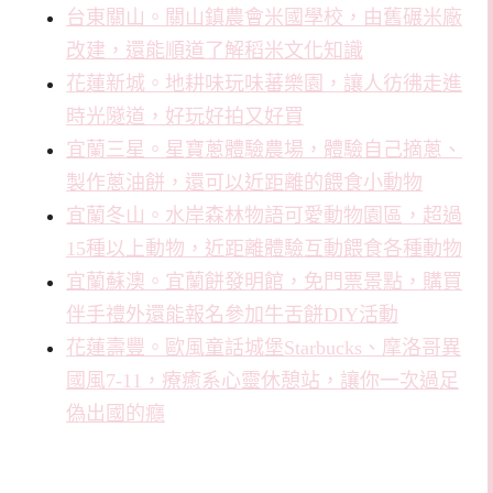
台東關山。關山鎮農會米國學校，由舊碾米廠
改建，還能順道了解稻米文化知識
花蓮新城。地耕味玩味蕃樂園，讓人彷彿走進
時光隧道，好玩好拍又好買
宜蘭三星。星寶蔥體驗農場，體驗自己摘蔥、
製作蔥油餅，還可以近距離的餵食小動物
宜蘭冬山。水岸森林物語可愛動物園區，超過
15種以上動物，近距離體驗互動餵食各種動物
宜蘭蘇澳。宜蘭餅發明館，免門票景點，購買
伴手禮外還能報名參加牛舌餅DIY活動
花蓮壽豐。歐風童話城堡Starbucks、摩洛哥異
國風7-11，療癒系心靈休憩站，讓你一次過足
偽出國的癮