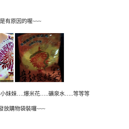
是有原因的喔~~~
妹妹….爆米花…..礦泉水…..等等等
發放購物袋裝囉~~~