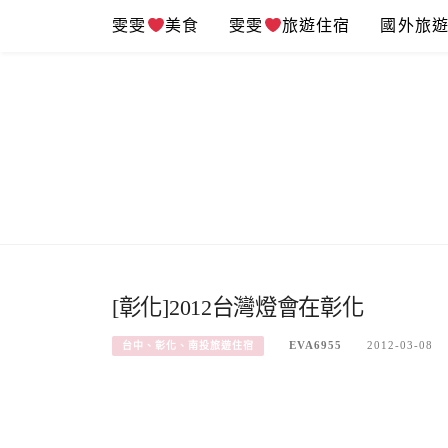
Skip
雯雯
美食
雯雯
旅遊住宿
國外旅
to
content
[彰化]2012台灣燈會在彰化
EVA6955
2012-03-08
台中、彰化、南投旅遊住宿