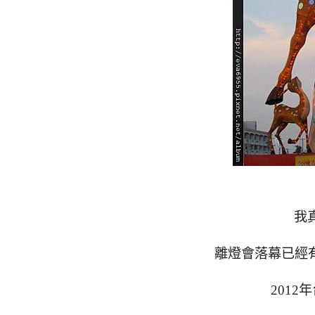
我真
離燈會落幕已經有
201