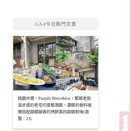
GA4今日熱門文章
桃園中壢。Punjabi Bistro&bar，緊鄰老街
溪步道的老宅印度餐酒館，濃郁的香料咖
喱搭配越嚼越香的烤餅真的超級對味(瀏
覽：23)