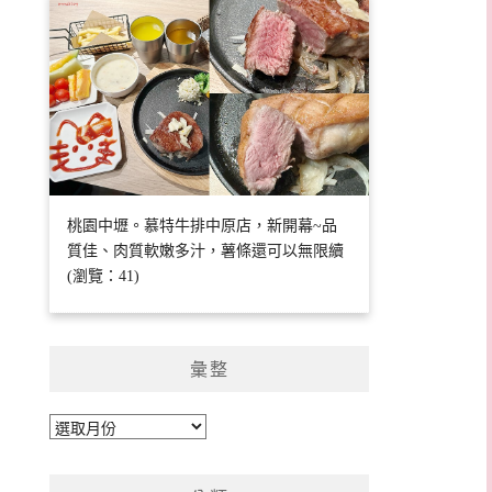
桃園中壢。慕特牛排中原店，新開幕~品
質佳、肉質軟嫩多汁，薯條還可以無限續
(瀏覽：41)
彙整
彙
整