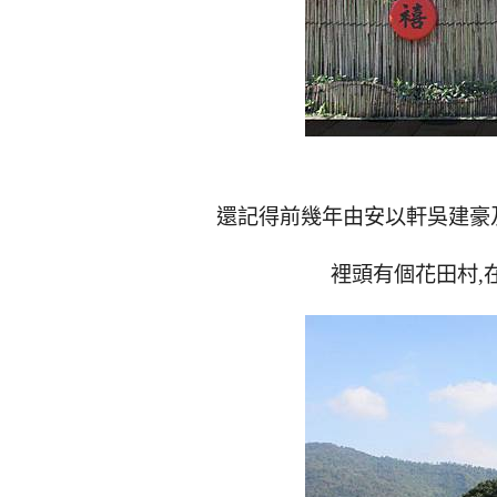
還記得前幾年由安以軒吳建豪及
裡頭有個花田村,