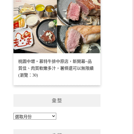
桃園中壢。慕特牛排中原店，新開幕~品
質佳、肉質軟嫩多汁，薯條還可以無限續
(瀏覽：30)
彙整
彙
整