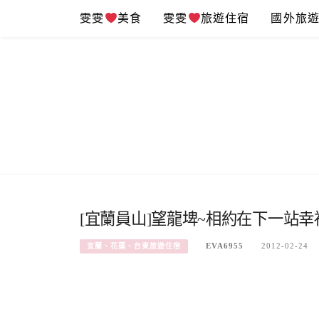
Skip
雯雯
美食
雯雯
旅遊住宿
國外旅
to
content
[宜蘭員山]望龍埤~相約在下一站
EVA6955
2012-02-24
宜蘭、花蓮、台東旅遊住宿