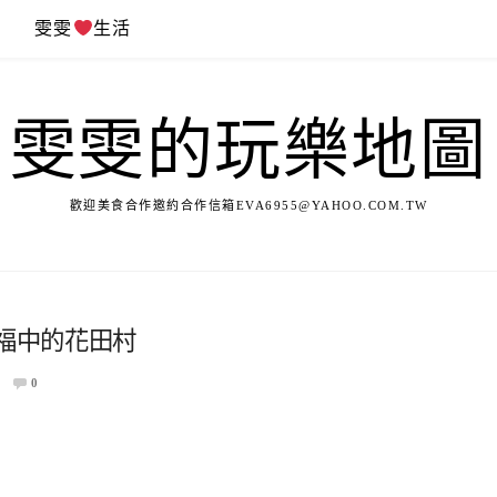
遊
雯雯
生活
雯雯的玩樂地圖
歡迎美食合作邀約合作信箱
EVA6955@YAHOO.COM.TW
幸福中的花田村
0