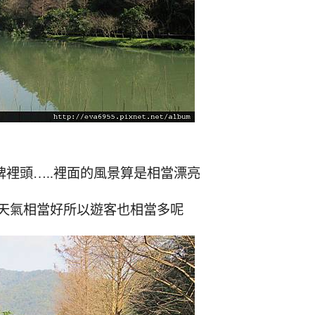
裡頭…..裡面的風景算是相當漂亮
天氣相當好所以遊客也相當多呢