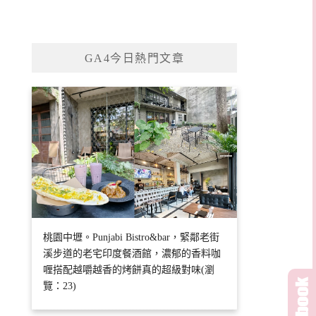
GA4今日熱門文章
桃園中壢。Punjabi Bistro&bar，緊鄰老街
溪步道的老宅印度餐酒館，濃郁的香料咖
喱搭配越嚼越香的烤餅真的超級對味(瀏
覽：23)