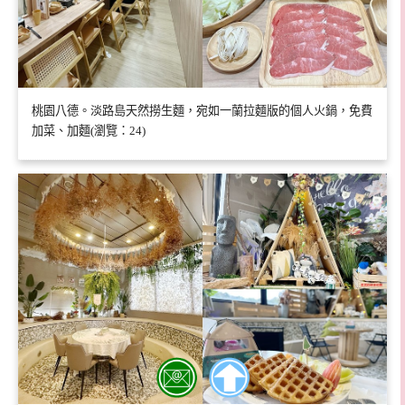
桃園八德。淡路島天然撈生麵，宛如一蘭拉麵版的個人火鍋，免費
加菜、加麵(瀏覽：24)