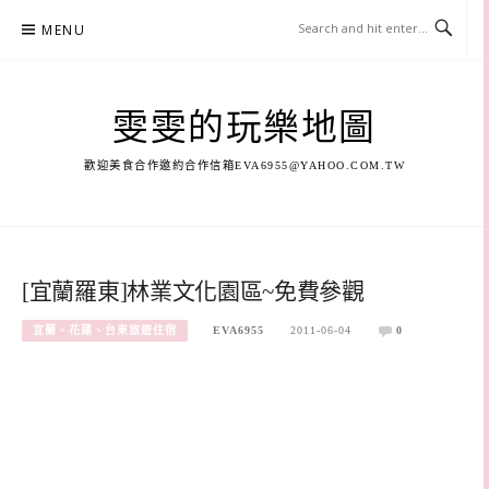
Skip
MENU
to
content
雯雯的玩樂地圖
歡迎美食合作邀約合作信箱
EVA6955@YAHOO.COM.TW
[宜蘭羅東]林業文化園區~免費參觀
宜蘭、花蓮、台東旅遊住宿
EVA6955
2011-06-04
0