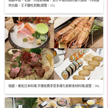
桃園中壢。宅鍋，內壢新開幕，主打平價消費的個人鍋物，內用提
供白飯、王子麵吃到飽(瀏覽：15)
桃園。東街日本料理,平價收費享受多樣化新鮮食材料理(瀏覽：30)