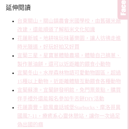
延伸閱讀
台東關山。關山鎮農會米國學校，由舊碾米廠
改建，還能順道了解稻米文化知識
花蓮新城。地耕味玩味蕃樂園，讓人彷彿走進
時光隧道，好玩好拍又好買
宜蘭三星。星寶蔥體驗農場，體驗自己摘蔥、
製作蔥油餅，還可以近距離的餵食小動物
宜蘭冬山。水岸森林物語可愛動物園區，超過
15種以上動物，近距離體驗互動餵食各種動物
宜蘭蘇澳。宜蘭餅發明館，免門票景點，購買
伴手禮外還能報名參加牛舌餅DIY活動
花蓮壽豐。歐風童話城堡Starbucks、摩洛哥異
國風7-11，療癒系心靈休憩站，讓你一次過足
偽出國的癮