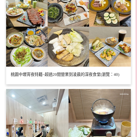
桃園中壢宵夜特籍~超過20間營業到凌晨的深夜食堂(瀏覽：40)