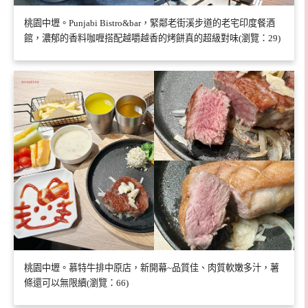
桃園中壢。Punjabi Bistro&bar，緊鄰老街溪步道的老宅印度餐酒
館，濃郁的香料咖喱搭配越嚼越香的烤餅真的超級對味(瀏覽：29)
桃園中壢。慕特牛排中原店，新開幕~品質佳、肉質軟嫩多汁，薯
條還可以無限續(瀏覽：66)