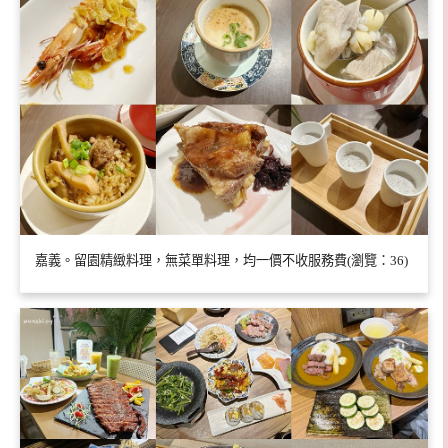
嘉義。留園精緻料理，無菜單料理，均一價不收服務費(瀏覽：36)