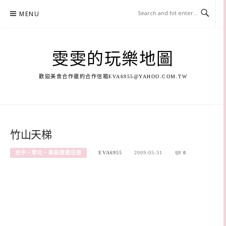
Skip
MENU
to
content
雯雯的玩樂地圖
歡迎美食合作邀約合作信箱
EVA6955@YAHOO.COM.TW
竹山天梯
台中、彰化、南投旅遊住宿
EVA6955
2009-05-31
0