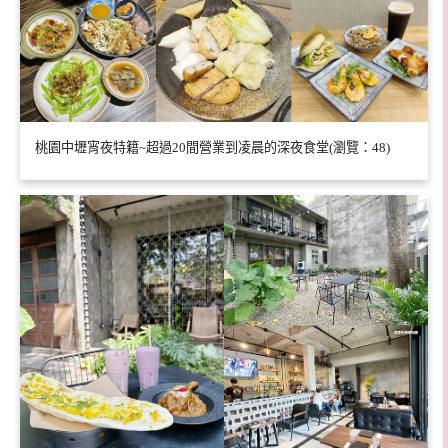
桃園中壢宵夜特籍~超過20間營業到凌晨的深夜食堂(瀏覽：48)