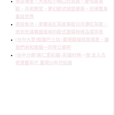
南投埔里。大黑松小倆口元首館、愛情故事
館、月老教堂，夢幻歐式城堡建築，彷彿置身
童話世界
南投魚池。廖鄉長紅茶故事館日月潭紅茶館，
來到充滿異國風味的歐式建築物裡品嚐茶香
[台中大里]龍貓巴士站~重現龍貓經典場景，讓
我們來和龍貓一同等公車吧
[台中沙鹿]美仁里彩繪~彩繪村再一發,走入古
老懷舊年代,重現50年代街道