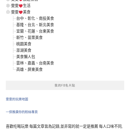
雯雯
生活
雯雯
美食
台中、彰化、南投美食
基隆、台北、新北美食
宜蘭、花蓮、台東美食
新竹、苗栗美食
桃園美食
澎湖美食
美食懶人包
雲林、嘉義、台南美食
高雄、屏東美食
我的FB名片貼
雯雯的玩樂地圖
一併推廣你的粉絲專頁
喜歡吃喝玩樂 每篇文章皆為記錄,並非寫的就一定是推薦 每人口味不同,