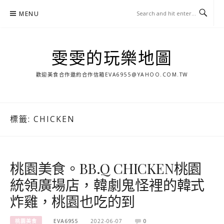
Skip
MENU
to
content
雯雯的玩樂地圖
歡迎美食合作邀約合作信箱
EVA6955@YAHOO.COM.TW
標籤:
CHICKEN
桃園美食。BB.Q CHICKEN桃園
統領廣場店，韓劇鬼怪裡的韓式
炸雞，桃園也吃的到
桃園美食
EVA6955
2022-06-07
0