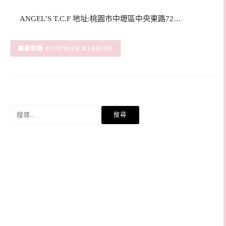
ANGEL’S T.C.F 地址:桃園市中壢區中央東路72…
CONTINUE READING
搜
尋
關
鍵
字: