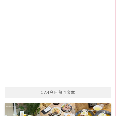
GA4今日熱門文章