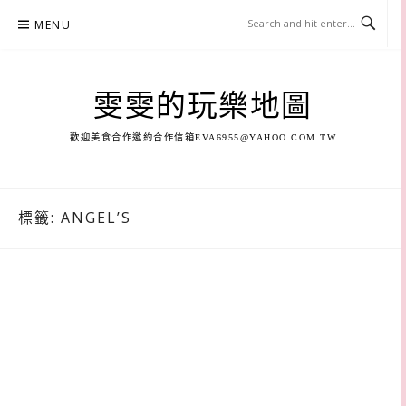
Skip
MENU
to
content
雯雯的玩樂地圖
歡迎美食合作邀約合作信箱
EVA6955@YAHOO.COM.TW
標籤:
ANGEL’S