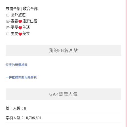
展開全部
|
收合全部
國外旅遊
雯雯
旅遊住宿
雯雯
生活
雯雯
美食
我的FB名片貼
雯雯的玩樂地圖
一併推廣你的粉絲專頁
GA4瀏覽人氣
線上人數：0
累積人氣：18,706,691