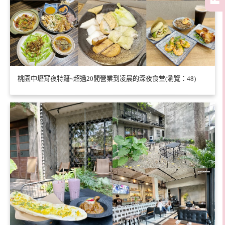
桃園中壢宵夜特籍~超過20間營業到凌晨的深夜食堂(瀏覽：48)