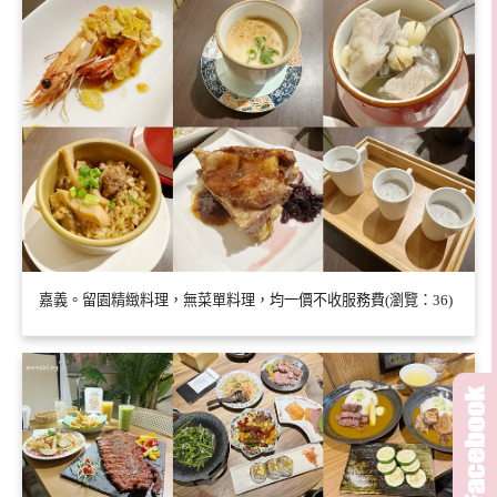
嘉義。留園精緻料理，無菜單料理，均一價不收服務費(瀏覽：36)