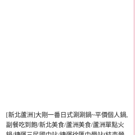
[新北蘆洲]大剛一番日式涮涮鍋~平價個人鍋,
副餐吃到飽/新北美食/蘆洲美食/蘆洲單點火
鍋/捷運三民國中站/捷運徐匯中學站(結束營