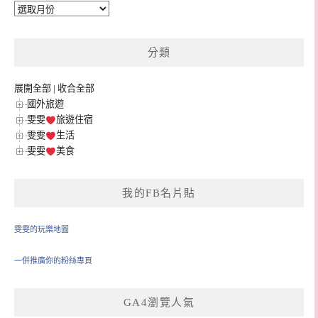
彙
整
分類
展開全部
|
收合全部
國外旅遊
雯雯
旅遊住宿
雯雯
生活
雯雯
美食
我的FB名片貼
雯雯的玩樂地圖
一併推廣你的粉絲專頁
GA4瀏覽人氣