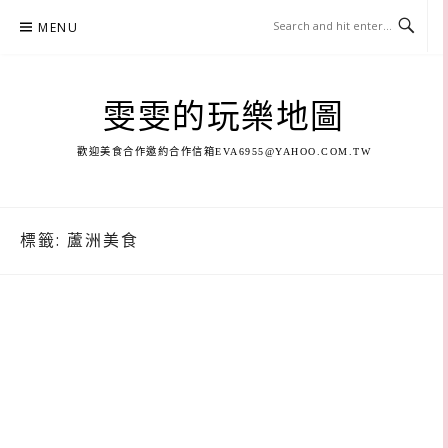
Skip
MENU
to
content
雯雯的玩樂地圖
歡迎美食合作邀約合作信箱
EVA6955@YAHOO.COM.TW
標籤:
蘆洲美食