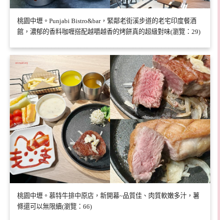
桃園中壢。Punjabi Bistro&bar，緊鄰老街溪步道的老宅印度餐酒
館，濃郁的香料咖喱搭配越嚼越香的烤餅真的超級對味(瀏覽：29)
桃園中壢。慕特牛排中原店，新開幕~品質佳、肉質軟嫩多汁，薯
條還可以無限續(瀏覽：66)