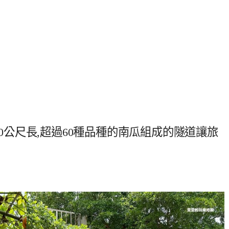
00公尺長,超過60種品種的南瓜組成的隧道讓旅