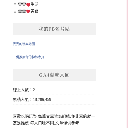
雯雯
生活
雯雯
美食
我的FB名片貼
雯雯的玩樂地圖
一併推廣你的粉絲專頁
GA4瀏覽人氣
線上人數：2
累積人氣：18,706,459
喜歡吃喝玩樂 每篇文章皆為記錄,並非寫的就一
定是推薦 每人口味不同,文章僅供參考