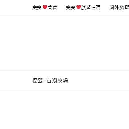
Skip
雯雯
美食
雯雯
旅遊住宿
國外旅
to
content
標籤:
苗翔牧場