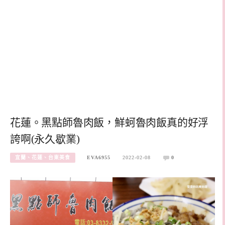
花蓮。黑點師魯肉飯，鮮蚵魯肉飯真的好浮
誇啊(永久歇業)
宜蘭、花蓮、台東美食
EVA6955
2022-02-08
0