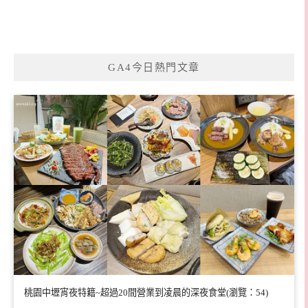
GA4今日熱門文章
桃園中壢宵夜特籍~超過20間營業到凌晨的深夜食堂(瀏覽：54)