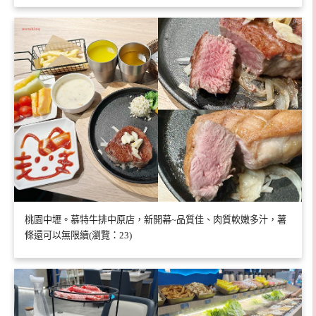
桃園中壢。慕特牛排中原店，新開幕~品質佳、肉質軟嫩多汁，薯
條還可以無限續(瀏覽：23)