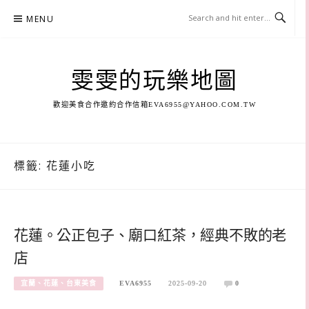
Skip
MENU
to
content
雯雯的玩樂地圖
歡迎美食合作邀約合作信箱
EVA6955@YAHOO.COM.TW
標籤:
花蓮小吃
花蓮。公正包子、廟口紅茶，經典不敗的老
店
宜蘭、花蓮、台東美食
EVA6955
2025-09-20
0