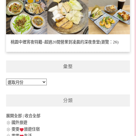
桃園中壢宵夜特籍~超過20間營業到凌晨的深夜食堂(瀏覽：26)
彙整
彙
整
分類
展開全部
|
收合全部
國外旅遊
雯雯
旅遊住宿
雯雯
生活