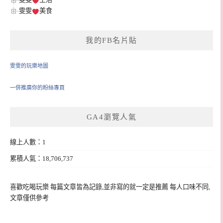
雯雯
美食
我的FB名片貼
雯雯的玩樂地圖
一併推廣你的粉絲專頁
GA4瀏覽人氣
線上人數：1
累積人氣：18,706,737
喜歡吃喝玩樂 每篇文章皆為記錄,並非寫的就一定是推薦 每人口味不同,
文章僅供參考