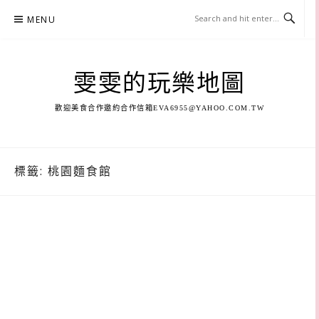
Skip
MENU
to
content
雯雯的玩樂地圖
歡迎美食合作邀約合作信箱
EVA6955@YAHOO.COM.TW
標籤:
桃園麵食館