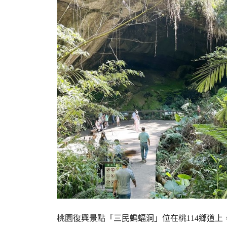
桃園復興景點「三民蝙蝠洞」位在桃114鄉道