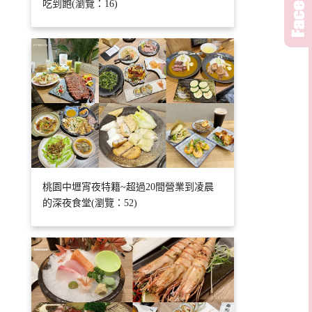
吃到飽(瀏覽：16)
桃園中壢宵夜特籍~超過20間營業到凌晨
的深夜食堂(瀏覽：52)