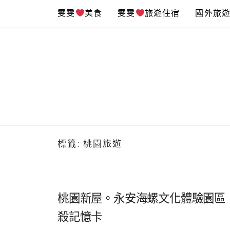
Skip
雯雯
美食
雯雯
旅遊住宿
國外旅
to
content
標籤:
桃園旅遊
桃園新屋。永安海螺文化體驗園區
殺記憶卡