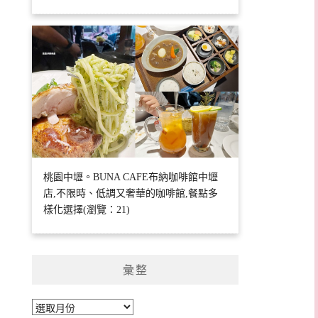
桃園中壢。BUNA CAFE布納咖啡館中壢
店,不限時、低調又奢華的咖啡館,餐點多
樣化選擇(瀏覽：21)
彙整
彙